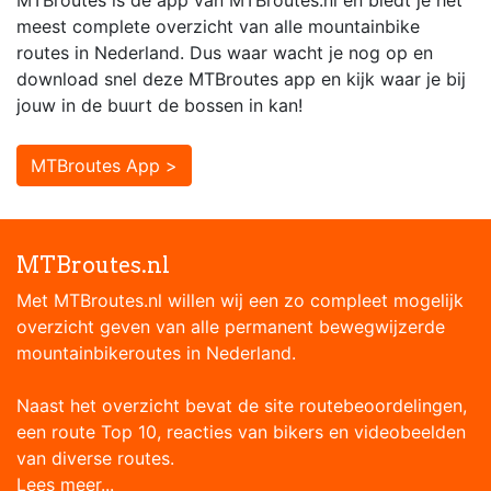
MTBroutes is dé app van MTBroutes.nl en biedt je het
meest complete overzicht van alle mountainbike
routes in Nederland. Dus waar wacht je nog op en
download snel deze MTBroutes app en kijk waar je bij
jouw in de buurt de bossen in kan!
MTBroutes App >
MTBroutes.nl
Met MTBroutes.nl willen wij een zo compleet mogelijk
overzicht geven van alle permanent bewegwijzerde
mountainbikeroutes in Nederland.
Naast het overzicht bevat de site routebeoordelingen,
een route Top 10, reacties van bikers en videobeelden
van diverse routes.
Lees meer...