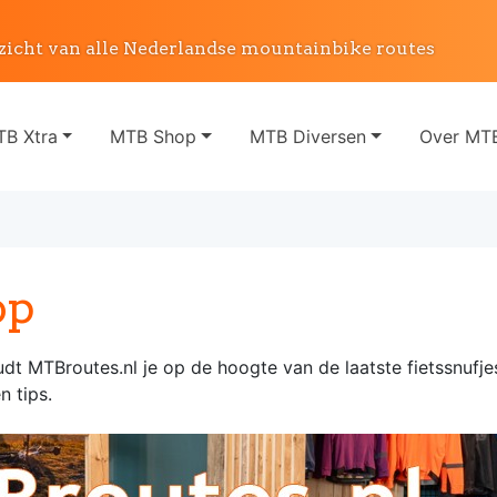
zicht van alle Nederlandse mountainbike routes
B Xtra
MTB Shop
MTB Diversen
Over MTB
op
 MTBroutes.nl je op de hoogte van de laatste fietssnufjes,
n tips.