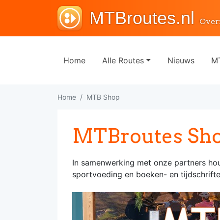
MTBroutes.nl
Over
Home
Alle Routes
Nieuws
MT
Home
MTB Shop
MTBroutes Sh
In samenwerking met onze partners houdt
sportvoeding en boeken- en tijdschrifte