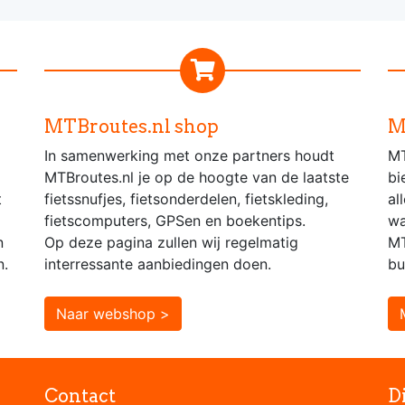
MTBroutes.nl shop
M
In samenwerking met onze partners houdt
MT
MTBroutes.nl je op de hoogte van de laatste
bi
t
fietssnufjes, fietsonderdelen, fietskleding,
al
fietscomputers, GPSen en boekentips.
wa
n
Op deze pagina zullen wij regelmatig
MT
n.
interressante aanbiedingen doen.
bu
Naar webshop >
Contact
D