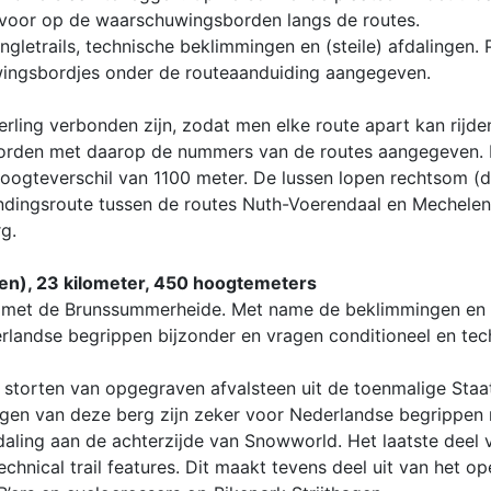
rvoor op de waarschuwingsborden langs de routes.
gletrails, technische beklimmingen en (steile) afdalingen. 
ingsbordjes onder de routeaanduiding aangegeven.
erling verbonden zijn, zodat men elke route apart kan rijden
 borden met daarop de nummers van de routes aangegeven. 
hoogteverschil van 1100 meter. De lussen lopen rechtsom (
bindingsroute tussen de routes Nuth-Voerendaal en Mechele
g.
gen), 23 kilometer, 450 hoogtemeters
g met de Brunssummerheide. Met name de beklimmingen en 
rlandse begrippen bijzonder en vragen conditioneel en tec
 storten van opgegraven afvalsteen uit de toenmalige Staa
gen van deze berg zijn zeker voor Nederlandse begrippen n
fdaling aan de achterzijde van Snowworld. Het laatste deel 
chnical trail features. Dit maakt tevens deel uit van het o