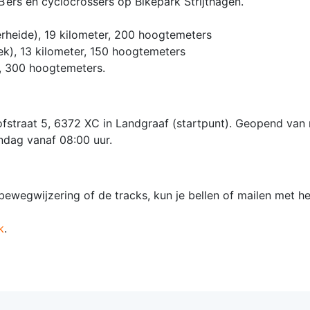
’ers en cyclocrossers op Bikepark Strijthagen.
rheide), 19 kilometer, 200 hoogtemeters
k), 13 kilometer, 150 hoogtemeters
r, 300 hoogtemeters.
ofstraat 5, 6372 XC in Landgraaf (startpunt). Geopend va
ondag vanaf 08:00 uur.
ewegwijzering of de tracks, kun je bellen of mailen met h
k
.