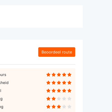
Beoordeel route
ours
kheid
l
ng
ng