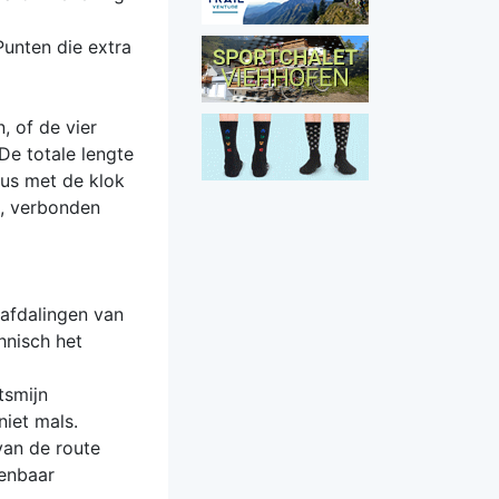
Punten die extra
, of de vier
De totale lengte
dus met de klok
n, verbonden
afdalingen van
hnisch het
tsmijn
iet mals.
van de route
penbaar