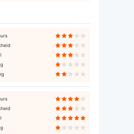
ours
kheid
l
ng
ng
ours
kheid
l
ng