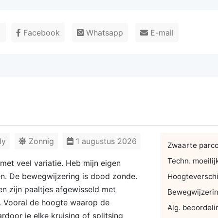
r
Facebook
Whatsapp
E-mail
ly
Zonnig
1 augustus 2026
Zwaarte parc
Techn. moeilij
met veel variatie. Heb mijn eigen
n. De bewegwijzering is dood zonde.
Hoogteverschi
en zijn paaltjes afgewisseld met
Bewegwijzeri
n. Vooral de hoogte waarop de
Alg. beoordeli
door je elke kruising of splitsing