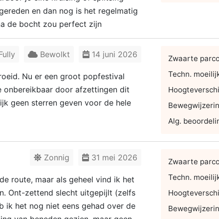
ereden en dan nog is het regelmatig
na de bocht zou perfect zijn
ully
Bewolkt
14 juni 2026
Zwaarte parc
Techn. moeilij
oeid. Nu er een groot popfestival
e onbereikbaar door afzettingen dit
Hoogteverschi
ijk geen sterren geven voor de hele
Bewegwijzeri
Alg. beoordeli
Zonnig
31 mei 2026
Zwaarte parc
Techn. moeilij
de route, maar als geheel vind ik het
 Ont-zettend slecht uitgepijlt (zelfs
Hoogteverschi
eb ik het nog niet eens gehad over de
Bewegwijzeri