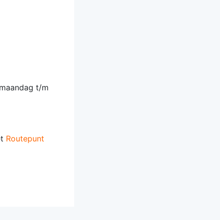
n maandag t/m
et
Routepunt