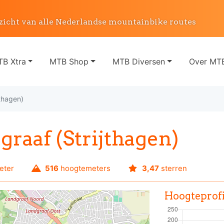
zicht van alle Nederlandse mountainbike routes
B Xtra
MTB Shop
MTB Diversen
Over MTB
jthagen)
graaf (Strijthagen)
eter
516
hoogtemeters
3,47
sterren
Hoogteprofi