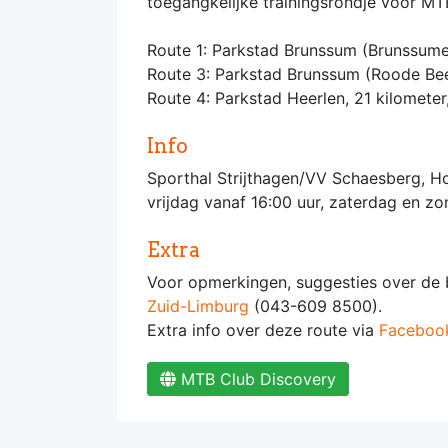
toegangkelijke trainingsrondje voor MTB
Route 1: Parkstad Brunssum (Brunssume
Route 3: Parkstad Brunssum (Roode Bee
Route 4: Parkstad Heerlen, 21 kilomete
Info
Sporthal Strijthagen/VV Schaesberg, H
vrijdag vanaf 16:00 uur, zaterdag en z
Extra
Voor opmerkingen, suggesties over de b
Zuid-Limburg
(043-609 8500).
Extra info over deze route via
Faceboo
MTB Club Discovery