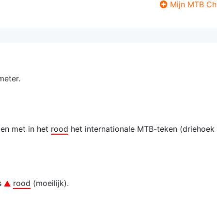
Mijn MTB Ch
meter.
len met in het
rood
het internationale MTB-teken (driehoek
is
rood
(moeilijk).