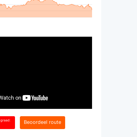
sgraad:
Beoordeel route