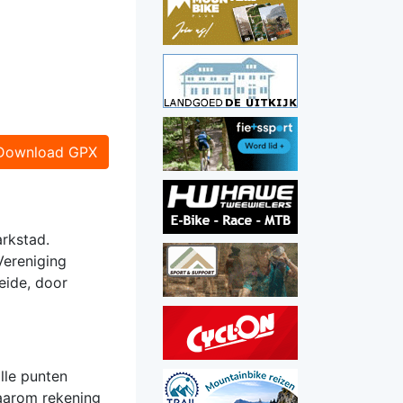
Download GPX
arkstad.
Vereniging
eide, door
lle punten
daarom rekening