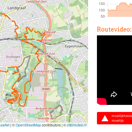
Routevideo:
moeilijkheid
moeilijk
eaflet
|
©
OpenStreetMap
contributors | ©
mtbroutes.nl