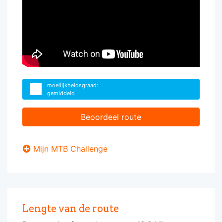
moeilijkheidsgraad:
gemiddeld
Beoordeel route
Mijn MTB Challenge
Lengte van de route