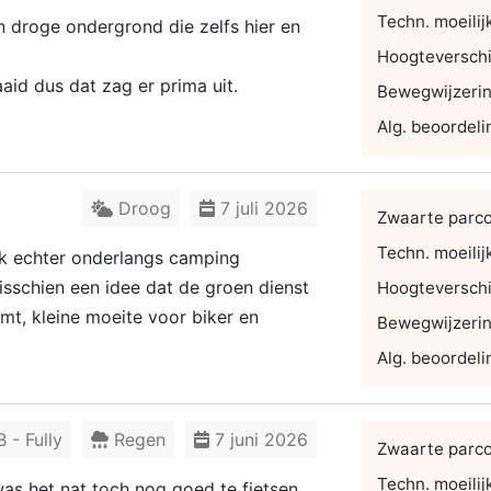
Techn. moeilij
 droge ondergrond die zelfs hier en
Hoogteverschi
id dus dat zag er prima uit.
Bewegwijzeri
Alg. beoordeli
Droog
7 juli 2026
Zwaarte parc
Techn. moeilij
k echter onderlangs camping
isschien een idee dat de groen dienst
Hoogteverschi
t, kleine moeite voor biker en
Bewegwijzeri
Alg. beoordeli
- Fully
Regen
7 juni 2026
Zwaarte parc
Techn. moeilij
as het nat toch nog goed te fietsen.