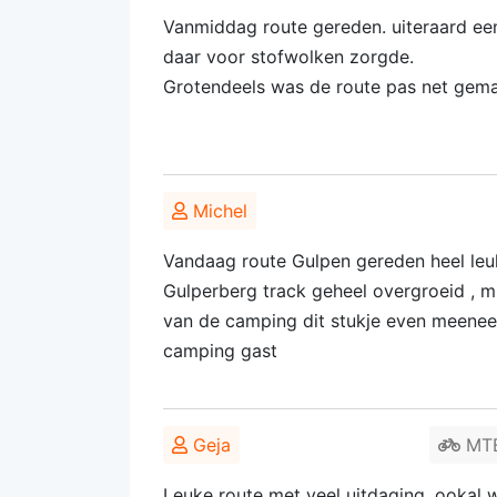
Vanmiddag route gereden. uiteraard een
daar voor stofwolken zorgde.
Grotendeels was de route pas net gemaa
Michel
Vandaag route Gulpen gereden heel leu
Gulperberg track geheel overgroeid , m
van de camping dit stukje even meeneem
camping gast
Geja
MTB 
Leuke route met veel uitdaging, ookal w