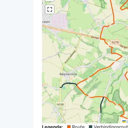
L
Legenda:
Route
Verbindingsrou