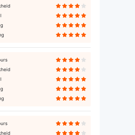
kheid
l
ng
ng
ours
kheid
l
ng
ng
ours
kheid