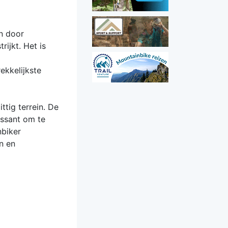
n door
ijkt. Het is
ekkelijkste
ttig terrein. De
essant om te
nbiker
n en