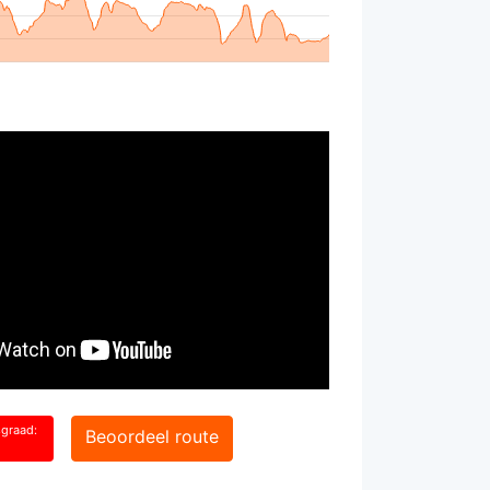
sgraad:
Beoordeel route