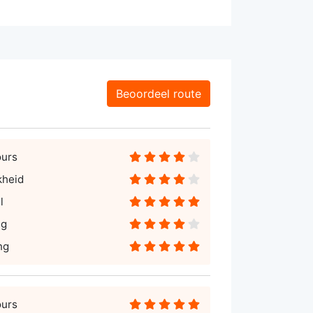
Beoordeel route
ours
kheid
l
ng
ng
ours