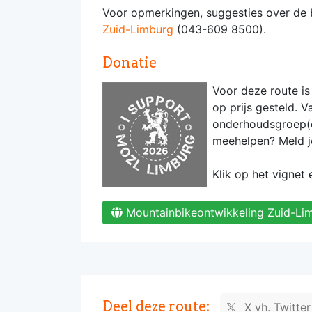
Voor opmerkingen, suggesties over de b
Zuid-Limburg
(043-609 8500).
Donatie
Voor deze route is 
op prijs gesteld.
onderhoudsgroep(en)
meehelpen? Meld j
Klik op het vignet
Mountainbikeontwikkeling Zuid-L
Deel deze route:
X vh. Twitte