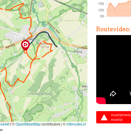
Routevideo:
moeilijkheid
moeilijk
eaflet
|
©
OpenStreetMap
contributors | ©
mtbroutes.nl
te