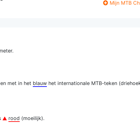
Mijn MTB Ch
meter.
len met in het
blauw
het internationale MTB-teken (drieho
is
rood
(moeilijk).