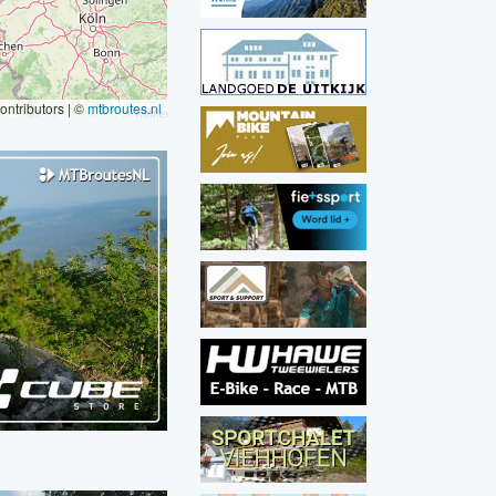
ontributors | ©
mtbroutes.nl