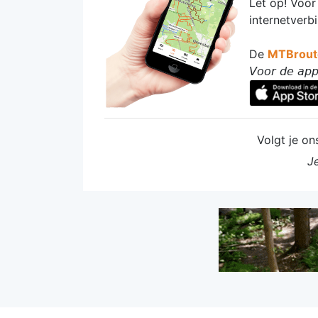
Let op! Voor
internetverb
De
MTBrout
𝘝𝘰𝘰𝘳 𝘥𝘦 𝘢𝘱𝘱 
Volgt je on
Je