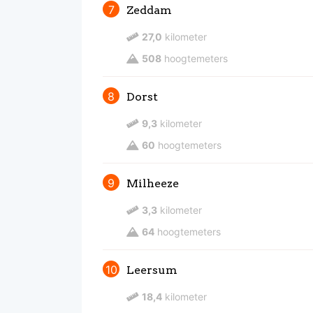
7
Zeddam
27,0
kilometer
508
hoogtemeters
8
Dorst
9,3
kilometer
60
hoogtemeters
9
Milheeze
3,3
kilometer
64
hoogtemeters
10
Leersum
18,4
kilometer