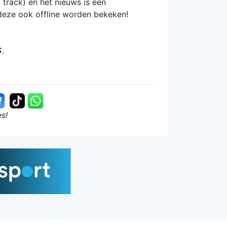
 track) en het nieuws is een
 deze ook offline worden bekeken!
.
es!