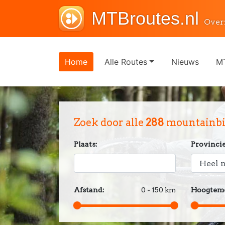
MTBroutes.nl
Over
Home
Alle Routes
Nieuws
MT
Zoek door alle
288
mountainbik
Plaats:
Provincie
Afstand:
0 - 150 km
Hoogteme