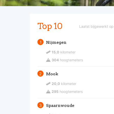
Top 10
Laatst bijgewerkt o
1
Nijmegen
15,0
kilometer
304
hoogtemeters
2
Mook
20,0
kilometer
295
hoogtemeters
3
Spaarnwoude