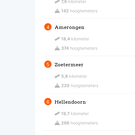
7,6
kilometer
142
hoogtemeters
4
Amerongen
18,4
kilometer
374
hoogtemeters
5
Zoetermeer
5,8
kilometer
220
hoogtemeters
6
Hellendoorn
19,7
kilometer
266
hoogtemeters