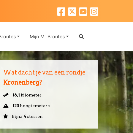
routes
Mijn MTBroutes
Wat dacht je van een rondje
Kronenberg
?
16,1
kilometer
123
hoogtemeters
Bijna
4
sterren