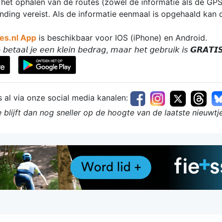
 het ophalen van de routes (zowel de informatie als de GPS
inding vereist. Als de informatie eenmaal is opgehaald kan
es.nl App
is beschikbaar voor IOS (iPhone) en Android.
𝘣𝘦𝘵𝘢𝘢𝘭 𝘫𝘦 𝘦𝘦𝘯 𝘬𝘭𝘦𝘪𝘯 𝘣𝘦𝘥𝘳𝘢𝘨, 𝘮𝘢𝘢𝘳 𝘩𝘦𝘵 𝘨𝘦𝘣𝘳𝘶𝘪𝘬 𝘪𝘴 𝙂𝙍𝘼𝙏𝙄
s al via onze social media kanalen:
 blijft dan nog sneller op de hoogte van de laatste nieuwtj