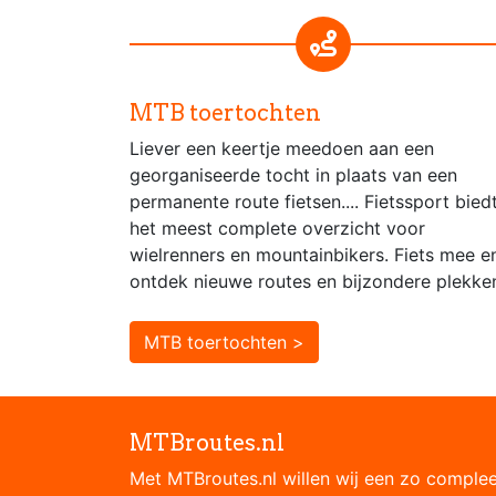
MTB toertochten
Liever een keertje meedoen aan een
georganiseerde tocht in plaats van een
permanente route fietsen.... Fietssport bied
het meest complete overzicht voor
wielrenners en mountainbikers. Fiets mee e
ontdek nieuwe routes en bijzondere plekke
MTB toertochten >
MTBroutes.nl
Met MTBroutes.nl willen wij een zo comple