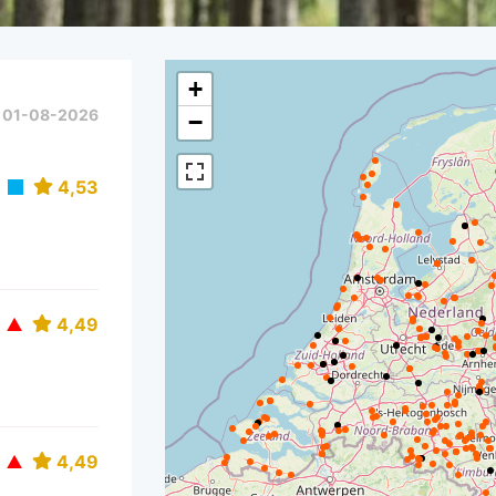
+
p
01-08-2026
−
4,53
4,49
4,49