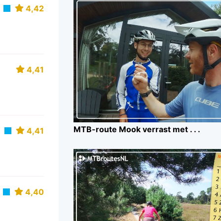
4,42
4,41
MTB-route Mook verrast met . . .
4,41
4,40