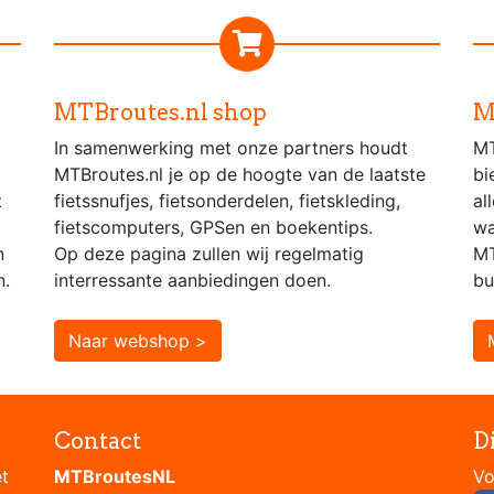
MTBroutes.nl shop
M
In samenwerking met onze partners houdt
MT
MTBroutes.nl je op de hoogte van de laatste
bi
t
fietssnufjes, fietsonderdelen, fietskleding,
al
fietscomputers, GPSen en boekentips.
wa
n
Op deze pagina zullen wij regelmatig
MT
n.
interressante aanbiedingen doen.
bu
Naar webshop >
Contact
D
et
MTBroutesNL