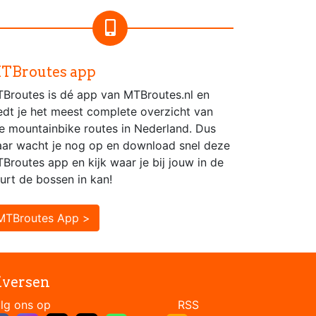
TBroutes app
Broutes is dé app van MTBroutes.nl en
edt je het meest complete overzicht van
le mountainbike routes in Nederland. Dus
ar wacht je nog op en download snel deze
Broutes app en kijk waar je bij jouw in de
urt de bossen in kan!
MTBroutes App >
iversen
Volg ons op RSS