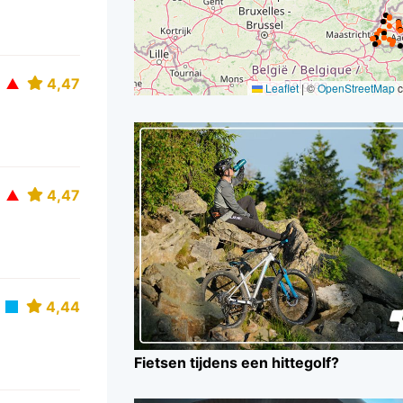
4,47
Leaflet
|
©
OpenStreetMap
c
4,47
4,44
Fietsen tijdens een hittegolf?