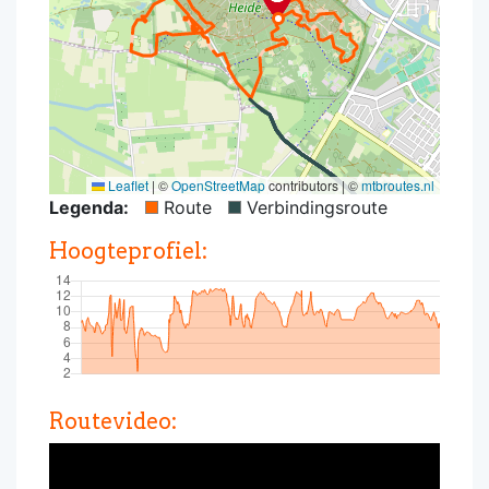
Leaflet
|
©
OpenStreetMap
contributors | ©
mtbroutes.nl
Legenda:
Route
Verbindingsroute
Hoogteprofiel:
Routevideo: