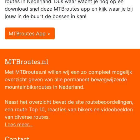
routes in Nederland. Dus waar wacht je nog op en
download snel deze MTBroutes app en kijk waar je bij
jouw in de buurt de bossen in kan!
MTBroutes App >
MTBroutes.nl
Met MTBroutes.nl willen wij een zo compleet mogelijk
overzicht geven van alle permanent bewegwijzerde
mountainbikeroutes in Nederland.
Naast het overzicht bevat de site routebeoordelingen,
een route Top 10, reacties van bikers en videobeelden
van diverse routes.
Lees meer...
Contact