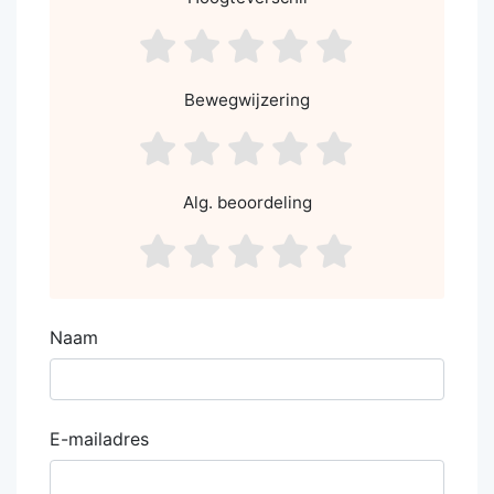
asdf1
asdf2
asdf3
asdf4
asdf5
Bewegwijzering
asdf1
asdf2
asdf3
asdf4
asdf5
Alg. beoordeling
asdf1
asdf2
asdf3
asdf4
asdf5
Naam
E-mailadres