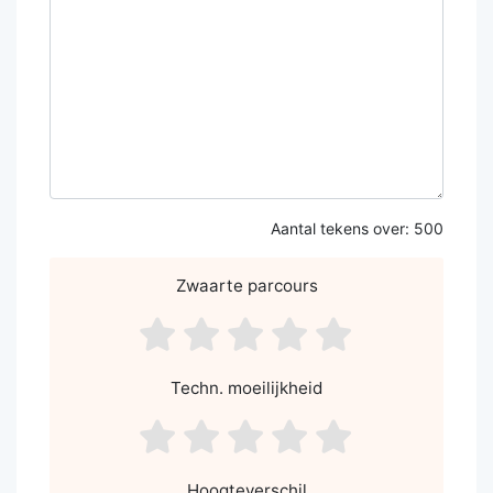
Aantal tekens over:
500
Zwaarte parcours
asdf1
asdf2
asdf3
asdf4
asdf5
Techn. moeilijkheid
asdf1
asdf2
asdf3
asdf4
asdf5
Hoogteverschil