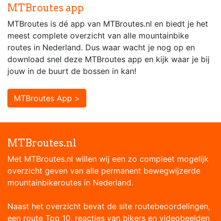
MTBroutes app
MTBroutes is dé app van MTBroutes.nl en biedt je het
meest complete overzicht van alle mountainbike
routes in Nederland. Dus waar wacht je nog op en
download snel deze MTBroutes app en kijk waar je bij
jouw in de buurt de bossen in kan!
MTBroutes App >
MTBroutes.nl
Met MTBroutes.nl willen wij een zo compleet mogelijk
overzicht geven van alle permanent bewegwijzerde
mountainbikeroutes in Nederland.
Naast het overzicht bevat de site routebeoordelingen,
een route Top 10, reacties van bikers en videobeelden