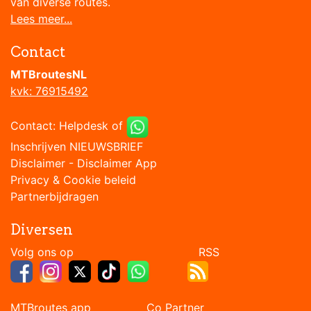
van diverse routes.
Lees meer...
Contact
MTBroutesNL
kvk: 76915492
Contact:
Helpdesk
of
Inschrijven NIEUWSBRIEF
Disclaimer
-
Disclaimer App
Privacy & Cookie beleid
Partnerbijdragen
Diversen
Volg ons op RSS
MTBroutes app Co Partner