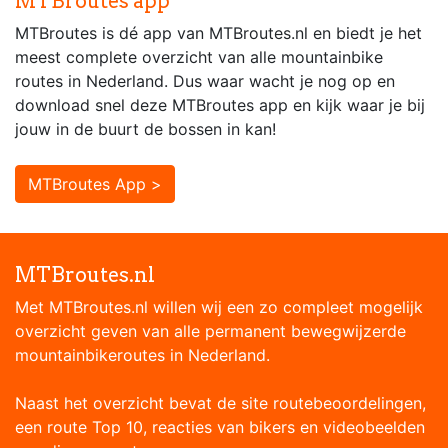
MTBroutes app
MTBroutes is dé app van MTBroutes.nl en biedt je het
meest complete overzicht van alle mountainbike
routes in Nederland. Dus waar wacht je nog op en
download snel deze MTBroutes app en kijk waar je bij
jouw in de buurt de bossen in kan!
MTBroutes App >
MTBroutes.nl
Met MTBroutes.nl willen wij een zo compleet mogelijk
overzicht geven van alle permanent bewegwijzerde
mountainbikeroutes in Nederland.
Naast het overzicht bevat de site routebeoordelingen,
een route Top 10, reacties van bikers en videobeelden