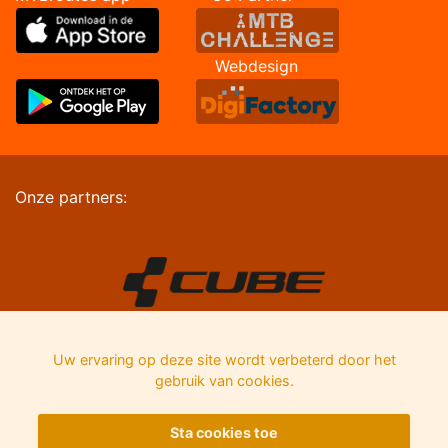
Webdesign
Onze partners:
Uw ervaring op deze site wordt verbeterd door het
gebruik van cookies.
Sta cookies toe