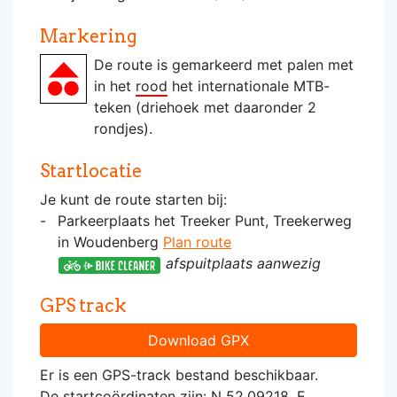
Markering
De route is gemarkeerd met palen met
in het
rood
het internationale MTB-
teken (driehoek met daaronder 2
rondjes).
Startlocatie
Je kunt de route starten bij:
Parkeerplaats het Treeker Punt, Treekerweg
in Woudenberg
Plan route
afspuitplaats aanwezig
GPS track
Download GPX
Er is een GPS-track bestand beschikbaar.
De startcoördinaten zijn: N 52.09218, E