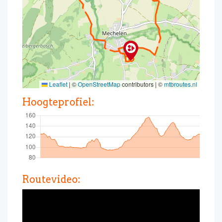
Leaflet
|
©
OpenStreetMap
contributors | ©
mtbroutes.nl
Hoogteprofiel:
Routevideo: