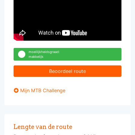
moeilijkheidsgraad:
makkelijk
Beoordeel route
Mijn MTB Challenge
Lengte van de route