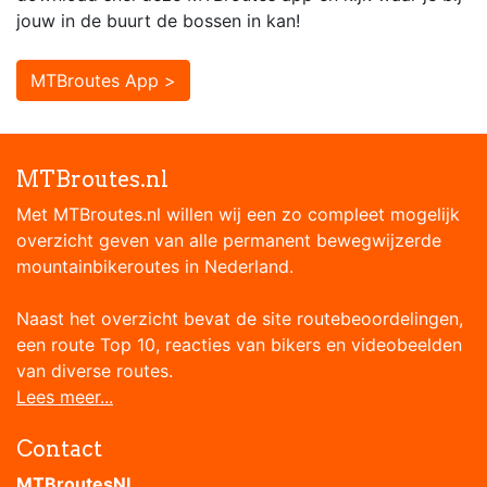
jouw in de buurt de bossen in kan!
MTBroutes App >
MTBroutes.nl
Met MTBroutes.nl willen wij een zo compleet mogelijk
overzicht geven van alle permanent bewegwijzerde
mountainbikeroutes in Nederland.
Naast het overzicht bevat de site routebeoordelingen,
een route Top 10, reacties van bikers en videobeelden
van diverse routes.
Lees meer...
Contact
MTBroutesNL