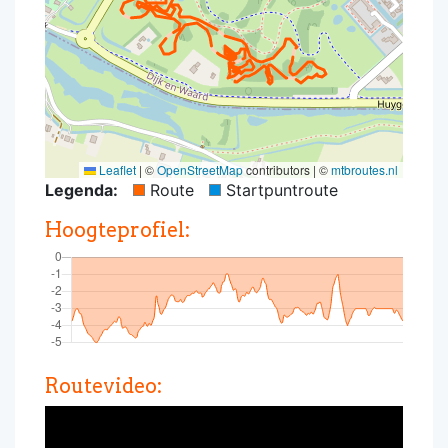
Leaflet
|
©
OpenStreetMap
contributors | ©
mtbroutes.nl
Legenda:
Route
Startpuntroute
Hoogteprofiel:
Routevideo: