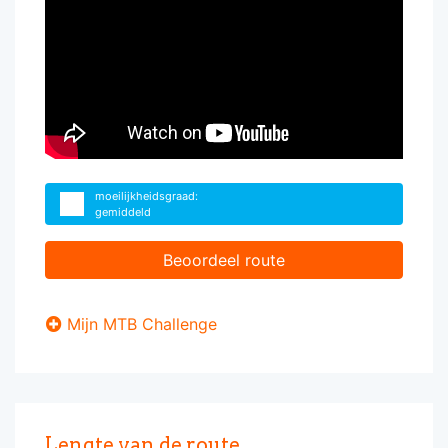
moeilijkheidsgraad:
gemiddeld
Beoordeel route
Mijn MTB Challenge
Lengte van de route