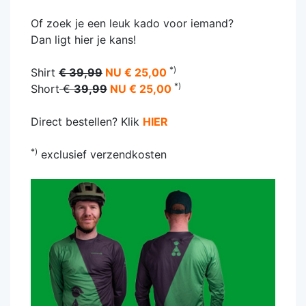
Of zoek je een leuk kado voor iemand?
Dan ligt hier je kans!
*)
Shirt
€ 39,99
NU € 25,00
*)
Short
€
39,99
NU € 25,00
Direct bestellen? Klik
HIER
*)
exclusief verzendkosten