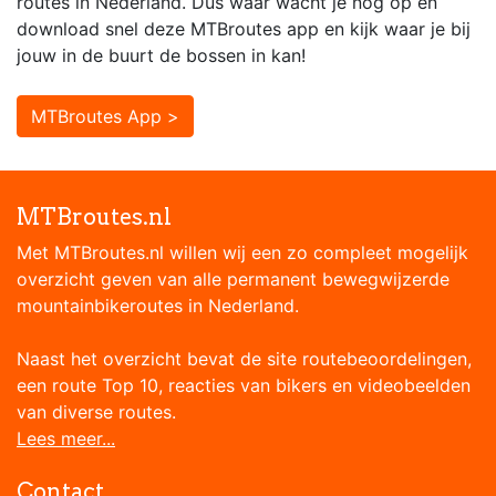
routes in Nederland. Dus waar wacht je nog op en
download snel deze MTBroutes app en kijk waar je bij
jouw in de buurt de bossen in kan!
MTBroutes App >
MTBroutes.nl
Met MTBroutes.nl willen wij een zo compleet mogelijk
overzicht geven van alle permanent bewegwijzerde
mountainbikeroutes in Nederland.
Naast het overzicht bevat de site routebeoordelingen,
een route Top 10, reacties van bikers en videobeelden
van diverse routes.
Lees meer...
Contact