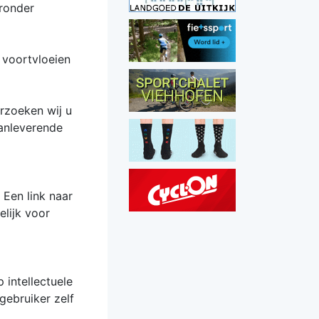
aronder
 voortvloeien
erzoeken wij u
aanleverende
 Een link naar
elijk voor
 intellectuele
gebruiker zelf