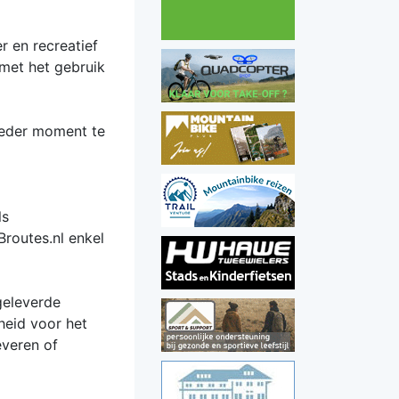
r en recreatief
 met het gebruik
ieder moment te
ls
Broutes.nl enkel
geleverde
heid voor het
everen of