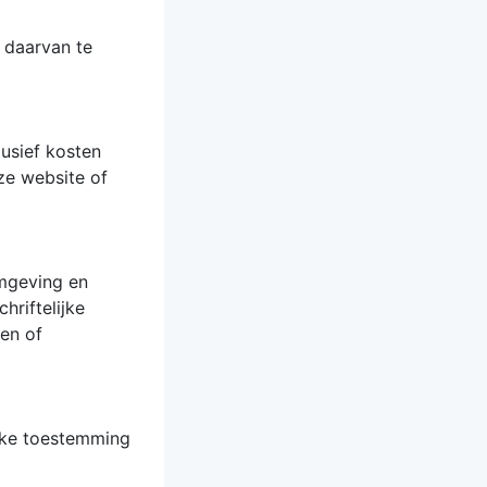
 daarvan te
lusief kosten
ze website of
rmgeving en
hriftelijke
en of
ijke toestemming