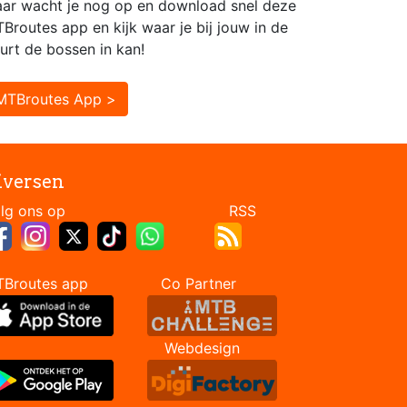
ar wacht je nog op en download snel deze
Broutes app en kijk waar je bij jouw in de
urt de bossen in kan!
MTBroutes App >
iversen
Volg ons op RSS
TBroutes app Co Partner
Webdesign