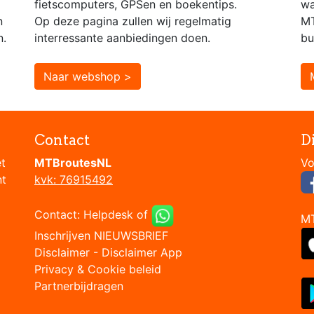
fietscomputers, GPSen en boekentips.
wa
n
Op deze pagina zullen wij regelmatig
MT
n.
interressante aanbiedingen doen.
bu
Naar webshop >
Contact
D
et
MTBroutesNL
nt
kvk: 76915492
Contact:
Helpdesk
of
M
Inschrijven NIEUWSBRIEF
Disclaimer
-
Disclaimer App
Privacy & Cookie beleid
Partnerbijdragen