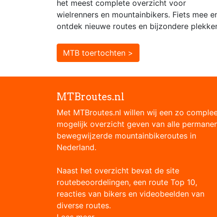
het meest complete overzicht voor
wielrenners en mountainbikers. Fiets mee e
ontdek nieuwe routes en bijzondere plekke
MTB toertochten >
MTBroutes.nl
Met MTBroutes.nl willen wij een zo comple
mogelijk overzicht geven van alle permane
bewegwijzerde mountainbikeroutes in
Nederland.
Naast het overzicht bevat de site
routebeoordelingen, een route Top 10,
reacties van bikers en videobeelden van
diverse routes.