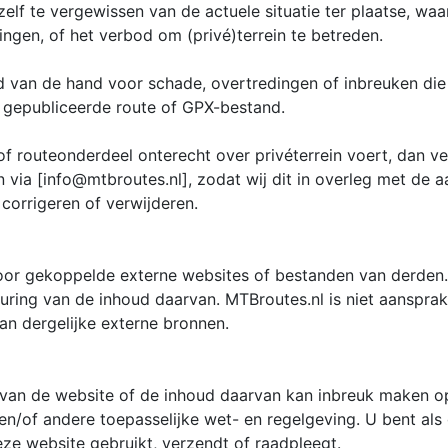
elf te vergewissen van de actuele situatie ter plaatse, wa
kingen, of het verbod om (privé)terrein te betreden.
id van de hand voor schade, overtredingen of inbreuken die
 gepubliceerde route of GPX-bestand.
of routeonderdeel onterecht over privéterrein voert, dan v
 via [info@mtbroutes.nl], zodat wij dit in overleg met de 
corrigeren of verwijderen.
voor gekoppelde externe websites of bestanden van derden.
uring van de inhoud daarvan. MTBroutes.nl is niet aansprak
van dergelijke externe bronnen.
 van de website of de inhoud daarvan kan inbreuk maken op
n/of andere toepasselijke wet- en regelgeving. U bent als 
eze website gebruikt, verzendt of raadpleegt.