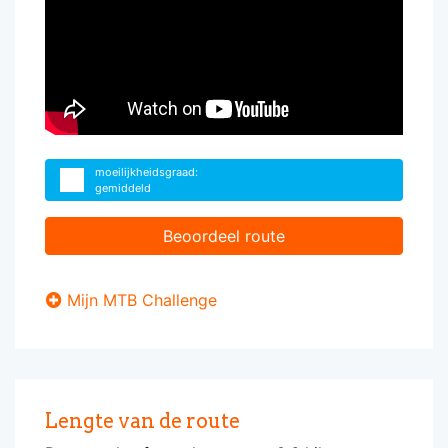
moeilijkheidsgraad:
gemiddeld
Beoordeel route
Mijn MTB Challenge
Lengte van de route