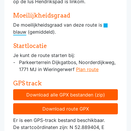
op de lus Hendrikspad is linkom.
Moeilijkheidsgraad
De moeilijkheidsgraad van deze route is
blauw
(gemiddeld).
Startlocatie
Je kunt de route starten bij:
Parkeerterrein Dijkgatbos, Noorderdijkweg,
1771 MJ in Wieringerwerf
Plan route
GPS track
Download alle GPX bestanden (zip)
Download route GPX
Er is een GPS-track bestand beschikbaar.
De startcoördinaten zijn: N 52.889404, E