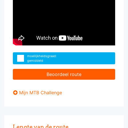
moeilijkheidsgraad:
gemiddeld
Beoordeel route
Mijn MTB Challenge
Lengte van de route