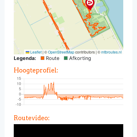
Leaflet
|
©
OpenStreetMap
contributors | ©
mtbroutes.nl
Legenda:
Route
Afkorting
Hoogteprofiel:
Routevideo: