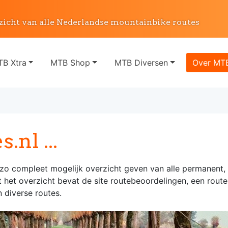
zicht van alle Nederlandse mountainbike routes
B Xtra
MTB Shop
MTB Diversen
Over MTB
nl ...
n zo compleet mogelijk overzicht geven van alle permanent
 het overzicht bevat de site routebeoordelingen, een route
 diverse routes.