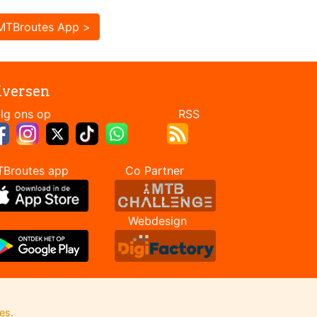
MTBroutes App >
iversen
Volg ons op RSS
TBroutes app Co Partner
Webdesign
es.