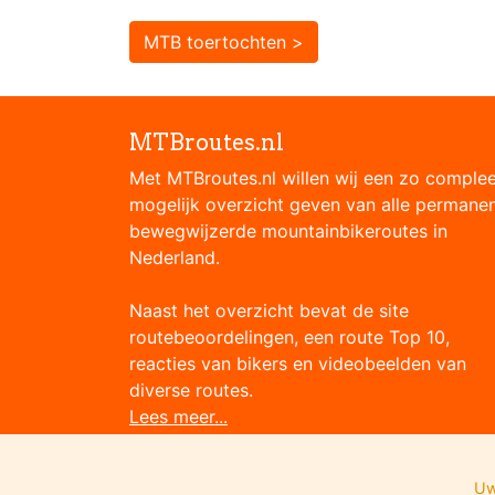
MTB toertochten >
MTBroutes.nl
Met MTBroutes.nl willen wij een zo comple
mogelijk overzicht geven van alle permane
bewegwijzerde mountainbikeroutes in
Nederland.
Naast het overzicht bevat de site
routebeoordelingen, een route Top 10,
reacties van bikers en videobeelden van
diverse routes.
Lees meer...
Uw