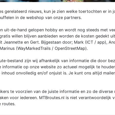
 gerelateerd nieuws, kun je zien welke toertochten er in 
nuffelen in de webshop van onze partners.
en uit-de-hand gelopen hobby en wordt nog steeds met veel
ratis willen blijven aanbieden worden de kosten gedekt ui
it Jeannette en Gert. Bijgestaan door; Mark (ICT / app), An
 Marinus (WayMarkedTrails / OpenStreetMap).
te-bestand zijn wij afhankelijk van informatie die door be
e informatie op onze website zo actueel mogelijk te houd
 inhoud onvolledig en/of onjuist is. Je kunt ons altijd mail
rs te voorzien van de juiste informatie en zo de diverse 
aken voor iedereen. MTBroutes.nl is niet verantwoordelijk 
 routes.