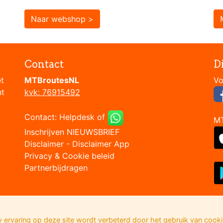
Naar webshop >
Contact
D
et
MTBroutesNL
nt
kvk: 76915492
Contact:
Helpdesk
of
M
Inschrijven NIEUWSBRIEF
Disclaimer
-
Disclaimer App
Privacy & Cookie beleid
Partnerbijdragen
 ervaring op deze site wordt verbeterd door het gebruik van cooki