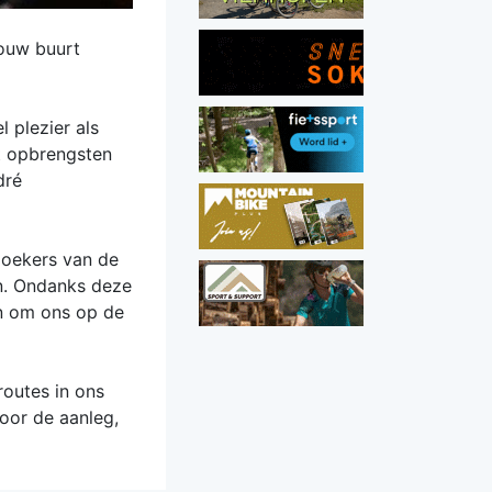
jouw buurt
 plezier als
t opbrengsten
dré
zoekers van de
en. Ondanks deze
en om ons op de
routes in ons
voor de aanleg,