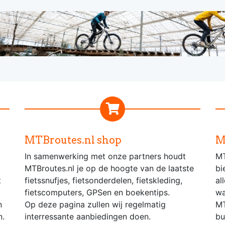
MTBroutes.nl shop
M
In samenwerking met onze partners houdt
MT
MTBroutes.nl je op de hoogte van de laatste
bi
t
fietssnufjes, fietsonderdelen, fietskleding,
al
fietscomputers, GPSen en boekentips.
wa
n
Op deze pagina zullen wij regelmatig
MT
n.
interressante aanbiedingen doen.
bu