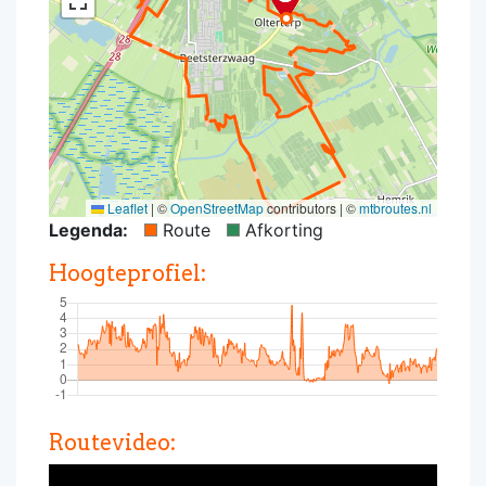
Leaflet
|
©
OpenStreetMap
contributors | ©
mtbroutes.nl
Legenda:
Route
Afkorting
Hoogteprofiel:
Routevideo: