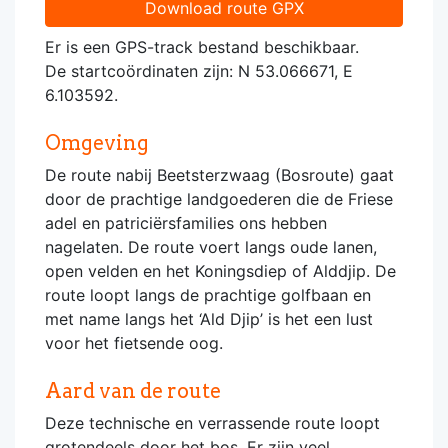
Download route GPX
Er is een GPS-track bestand beschikbaar.
De startcoördinaten zijn: N 53.066671, E
6.103592.
Omgeving
De route nabij Beetsterzwaag (Bosroute) gaat
door de prachtige landgoederen die de Friese
adel en patriciërsfamilies ons hebben
nagelaten. De route voert langs oude lanen,
open velden en het Koningsdiep of Alddjip. De
route loopt langs de prachtige golfbaan en
met name langs het ‘Ald Djip’ is het een lust
voor het fietsende oog.
Aard van de route
Deze technische en verrassende route loopt
grotendeels door het bos. Er zijn veel