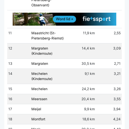
Observant)
11
Maastricht (St-
11,9 km
2,55
Pietersberg-Riemst)
12
Margraten
14,4 km
3,09
(Kinderroute)
13
Margraten
30,5 km
2,71
14
Mechelen
9,1 km
3,21
(Kinderroute)
15
Mechelen
24,2 km
3,26
16
Meerssen
20,4 km
3,55
17
Meijel
9,9 km
3,94
18
Montfort
18,6 km
4,24