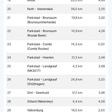
19
Mook
20,0 km
4,49
20
Nuth - Voerendaal
36,0 km
2,35
21
Parkstad - Brunssum
19,8 km
3,92
(Brunssummerheide)
22
Parkstad - Brunssum
10,9 km
4,26
(Roode Beek)
23
Parkstad - Combi
74,3 km
0,00
(Combi Routes)
24
Parkstad - Heerlen
21,3 km
2,46
25
Parkstad - Landgraaf
4,3 km
3,69
(NK2017)
26
Parkstad - Landgraaf
24,9 km
3,53
(Strijthagen)
27
Sint - Geertruid
31,1 km
3,96
28
Sittard (Watersley)
4,4 km
4,06
29
Valkenburg
16,0 km
2,43