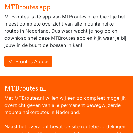
MTBroutes app
MTBroutes is dé app van MTBroutes.nl en biedt je het
meest complete overzicht van alle mountainbike
routes in Nederland. Dus waar wacht je nog op en
download snel deze MTBroutes app en kijk waar je bij
jouw in de buurt de bossen in kan!
MTBroutes App >
MTBroutes.nl
Met MTBroutes.nl willen wij een zo compleet mogelijk
overzicht geven van alle permanent bewegwijzerde
mountainbikeroutes in Nederland.
Naast het overzicht bevat de site routebeoordelingen,