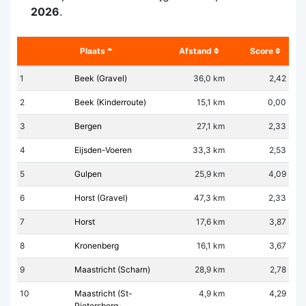
2026
.
Plaats
Afstand
Score
1
Beek (Gravel)
36,0 km
2,42
2
Beek (Kinderroute)
15,1 km
0,00
3
Bergen
27,1 km
2,33
4
Eijsden-Voeren
33,3 km
2,53
5
Gulpen
25,9 km
4,09
6
Horst (Gravel)
47,3 km
2,33
7
Horst
17,6 km
3,87
8
Kronenberg
16,1 km
3,67
9
Maastricht (Scharn)
28,9 km
2,78
10
Maastricht (St-
4,9 km
4,29
Pietersberg-