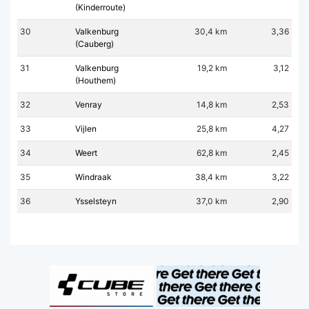
(Kinderroute)
30
Valkenburg
30,4 km
3,36
(Cauberg)
31
Valkenburg
19,2 km
3,12
(Houthem)
32
Venray
14,8 km
2,53
33
Vijlen
25,8 km
4,27
34
Weert
62,8 km
2,45
35
Windraak
38,4 km
3,22
36
Ysselsteyn
37,0 km
2,90