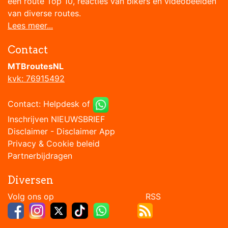
een route Top 10, reacties van bikers en videobeelden
van diverse routes.
Lees meer...
Contact
MTBroutesNL
kvk: 76915492
Contact:
Helpdesk
of
Inschrijven NIEUWSBRIEF
Disclaimer
-
Disclaimer App
Privacy & Cookie beleid
Partnerbijdragen
Diversen
Volg ons op RSS