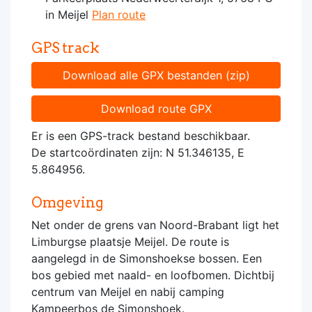
in Meijel
Plan route
GPS track
Download alle GPX bestanden (zip)
Download route GPX
Er is een GPS-track bestand beschikbaar.
De startcoördinaten zijn: N 51.346135, E
5.864956.
Omgeving
Net onder de grens van Noord-Brabant ligt het
Limburgse plaatsje Meijel. De route is
aangelegd in de Simonshoekse bossen. Een
bos gebied met naald- en loofbomen. Dichtbij
centrum van Meijel en nabij camping
Kampeerbos de Simonshoek.