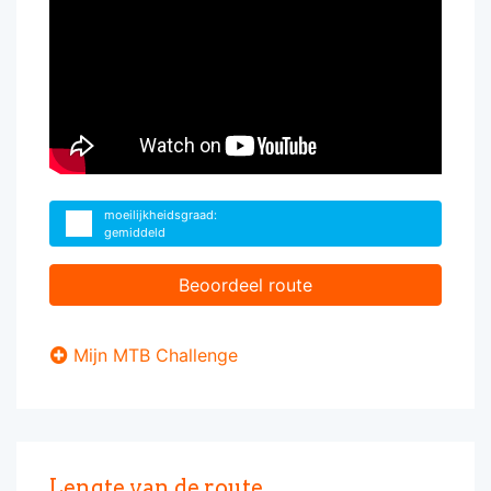
moeilijkheidsgraad:
gemiddeld
Beoordeel route
Mijn MTB Challenge
Lengte van de route