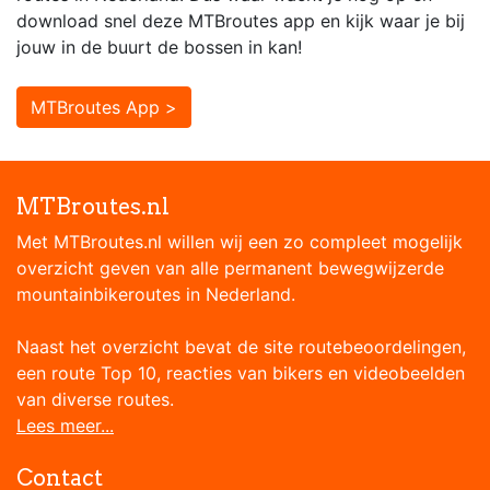
download snel deze MTBroutes app en kijk waar je bij
jouw in de buurt de bossen in kan!
MTBroutes App >
MTBroutes.nl
Met MTBroutes.nl willen wij een zo compleet mogelijk
overzicht geven van alle permanent bewegwijzerde
mountainbikeroutes in Nederland.
Naast het overzicht bevat de site routebeoordelingen,
een route Top 10, reacties van bikers en videobeelden
van diverse routes.
Lees meer...
Contact