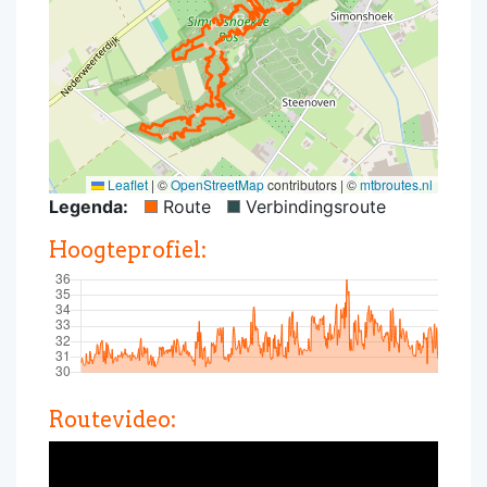
Leaflet
|
©
OpenStreetMap
contributors | ©
mtbroutes.nl
Legenda:
Route
Verbindingsroute
Hoogteprofiel:
Routevideo: