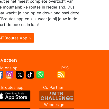
edt je het meest complete overzicht van
le mountainbike routes in Nederland. Dus
ar wacht je nog op en download snel deze
Broutes app en kijk waar je bij jouw in de
urt de bossen in kan!
MTBroutes App >
iversen
Volg ons op RSS
TBroutes app Co Partner
Webdesign