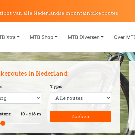
zicht van alle Nederlandse mountainbike routes
B Xtra
MTB Shop
MTB Diversen
Over MTB
eroutes in Nederland:
:
Type:
ters:
10 - 616 m
Zoeken