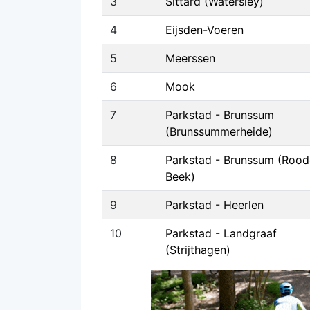
3
Sittard (Watersley)
4
Eijsden-Voeren
5
Meerssen
6
Mook
7
Parkstad - Brunssum
(Brunssummerheide)
8
Parkstad - Brunssum (Rood
Beek)
9
Parkstad - Heerlen
10
Parkstad - Landgraaf
(Strijthagen)