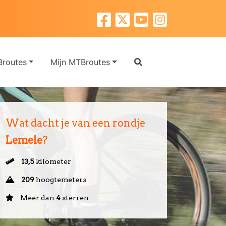
routes
Mijn MTBroutes
Wat dacht je van een rondje
Lemele
?
13,5
kilometer
209
hoogtemeters
Meer dan
4
sterren