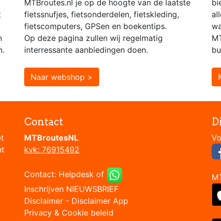
MTBroutes.nl je op de hoogte van de laatste
bi
t
fietssnufjes, fietsonderdelen, fietskleding,
al
fietscomputers, GPSen en boekentips.
wa
n
Op deze pagina zullen wij regelmatig
MT
n.
interressante aanbiedingen doen.
bu
Naar webshop >
Contact
D
et
MTBroutesNL
nt
kvk: 76915492
Contact:
Helpdesk
of
M
Inschrijven NIEUWSBRIEF
Disclaimer
-
Disclaimer App
Privacy & Cookie beleid