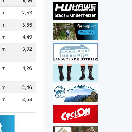
3 m
4,06
 m
2,53
 m
3,55
 m
4,49
 m
3,92
8 m
4,26
 m
2,46
6 m
3,53