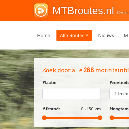
MTBroutes.nl
Over
Home
Alle Routes
Nieuws
MT
Zoek door alle
288
mountainbik
Plaats:
Provincie
Afstand:
0 - 150 km
Hoogteme