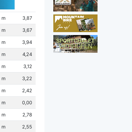
 m
3,87
3 m
3,67
4 m
3,94
 m
4,24
2 m
3,12
 m
3,22
 m
2,42
8 m
0,00
 m
2,78
 m
2,55