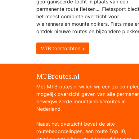
georganiseerde tocht in plaats van een
permanente route fietsen.... Fietssport bied
het meest complete overzicht voor
wielrenners en mountainbikers. Fiets mee e
ontdek nieuwe routes en bijzondere plekke
MTB toertochten >
MTBroutes.nl
Met MTBroutes.nl willen wij een zo comple
mogelijk overzicht geven van alle permane
bewegwijzerde mountainbikeroutes in
Nederland.
Naast het overzicht bevat de site
routebeoordelingen, een route Top 10,
reacties van bikers en videobeelden van