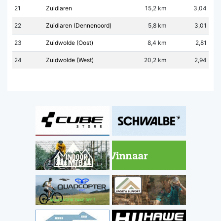
21
Zuidlaren
15,2 km
3,04
22
Zuidlaren (Dennenoord)
5,8 km
3,01
23
Zuidwolde (Oost)
8,4 km
2,81
24
Zuidwolde (West)
20,2 km
2,94