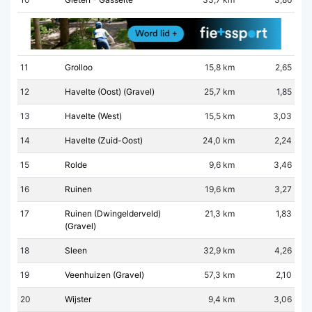
11
Grolloo
15,8 km
2,65
12
Havelte (Oost) (Gravel)
25,7 km
1,85
13
Havelte (West)
15,5 km
3,03
14
Havelte (Zuid-Oost)
24,0 km
2,24
15
Rolde
9,6 km
3,46
16
Ruinen
19,6 km
3,27
17
Ruinen (Dwingelderveld)
21,3 km
1,83
(Gravel)
18
Sleen
32,9 km
4,26
19
Veenhuizen (Gravel)
57,3 km
2,10
20
Wijster
9,4 km
3,06