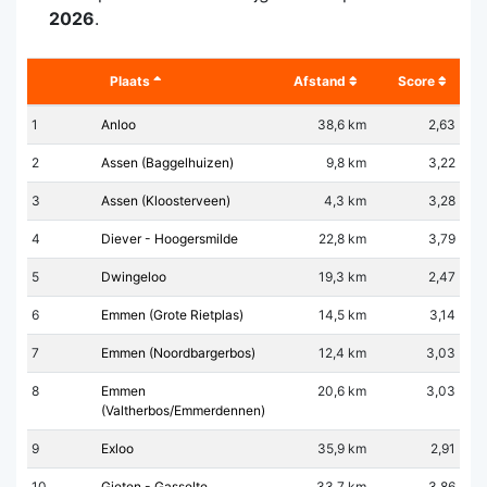
2026
.
Plaats
Afstand
Score
1
Anloo
38,6 km
2,63
2
Assen (Baggelhuizen)
9,8 km
3,22
3
Assen (Kloosterveen)
4,3 km
3,28
4
Diever - Hoogersmilde
22,8 km
3,79
5
Dwingeloo
19,3 km
2,47
6
Emmen (Grote Rietplas)
14,5 km
3,14
7
Emmen (Noordbargerbos)
12,4 km
3,03
8
Emmen
20,6 km
3,03
(Valtherbos/Emmerdennen)
9
Exloo
35,9 km
2,91
10
Gieten - Gasselte
33,7 km
3,86