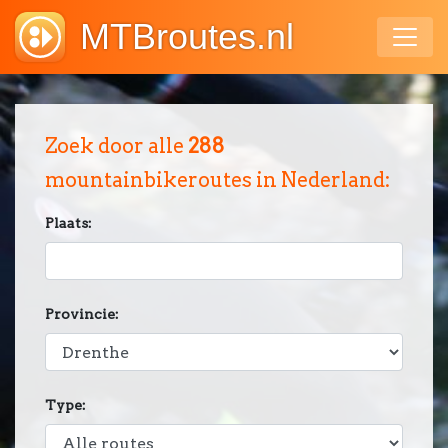
MTBroutes.nl
Zoek door alle
288
mountainbikeroutes in Nederland:
Plaats:
Provincie:
Type: