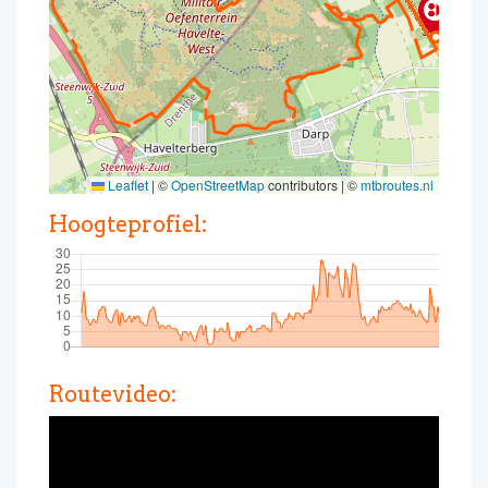
Leaflet
|
©
OpenStreetMap
contributors | ©
mtbroutes.nl
Hoogteprofiel:
Routevideo: