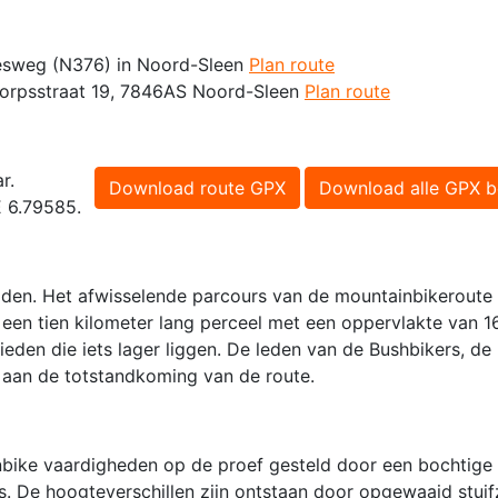
lesweg (N376) in Noord-Sleen
Plan route
Dorpsstraat 19, 7846AS Noord-Sleen
Plan route
r.
Download route GPX
Download alle GPX b
E 6.79585.
dden. Het afwisselende parcours van de mountainbikeroute
 een tien kilometer lang perceel met een oppervlakte van 1
en die iets lager liggen. De leden van de Bushbikers, de 
aan de totstandkoming van de route.
inbike vaardigheden op de proef gesteld door een bochtige 
s. De hoogteverschillen zijn ontstaan door opgewaaid stuif