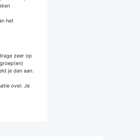
teken
an het
jdrage zeer op
sgroep(en)
eld je dan aan.
atie over. Je