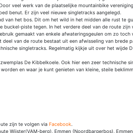
Door veel werk van de plaatselijke mountainbike verenigin
ed benut. Er zijn veel nieuwe singletracks aangelegd.
d van het bos. Dit om het wild in het midden alle rust te g
 buckel-piste tegen. In het verdere deel van de route zijn 
 gebruik gemaakt van enkele afwateringsgeulen om zo toch
Dit deel van de route bestaat uit een afwisseling van brede 
ische singletracks. Regelmatig kijkje uit over het wijde D
 zwemplas De Kibbelkoele. Ook hier een zeer technische si
orden en waar je kunt genieten van kleine, steile beklim
te zijn te volgen via
Facebook
.
Broute Wijster(VAM-berg), Emmen (Noordbargerbos), Emmen