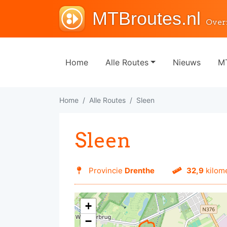
MTBroutes.nl
Over
Home
Alle Routes
Nieuws
MT
Home
Alle Routes
Sleen
Sleen
Provincie
Drenthe
32,9
kilom
+
−