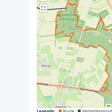
L
Legenda:
Route
Verbindingsrou