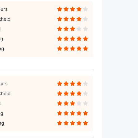
ours
kheid
l
ng
ng
ours
kheid
l
ng
ng