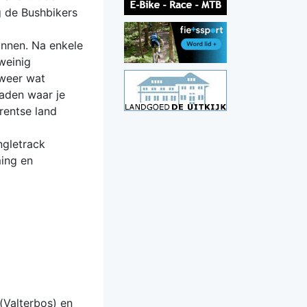
g de Bushbikers
unnen. Na enkele
weinig
 weer wat
paden waar je
rentse land
ngletrack
ming en
(Valterbos) en