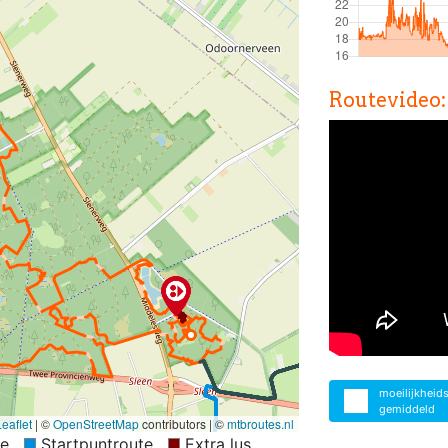
Routevideo:
moeilijkheid
gemiddeld
eaflet
|
©
OpenStreetMap
contributors | ©
mtbroutes.nl
te
Startpuntroute
Extra lus