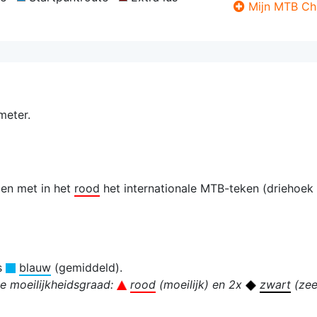
Mijn MTB Ch
meter.
len met in het
rood
het internationale MTB-teken (driehoek
is
blauw
(gemiddeld).
de moeilijkheidsgraad:
rood
(moeilijk) en 2x
zwart
(zeer