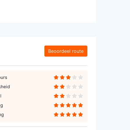
Beoordeel route
ours
kheid
l
ng
ng