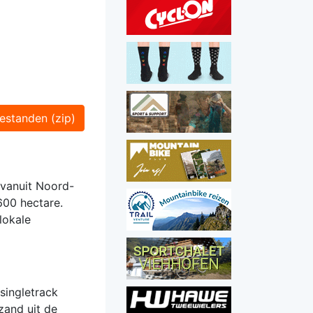
estanden (zip)
 vanuit Noord-
600 hectare.
lokale
singletrack
zand uit de