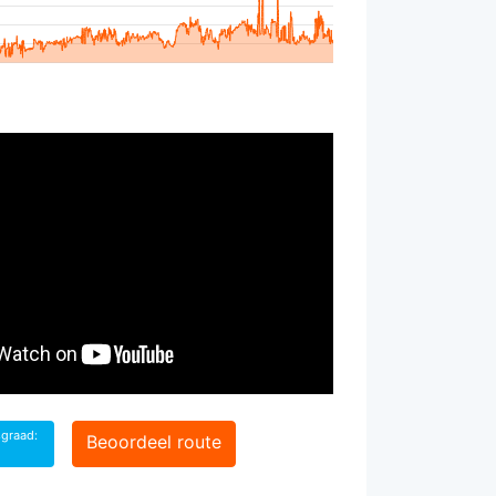
sgraad:
Beoordeel route