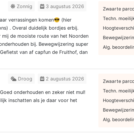
Zonnig
3 augustus 2026
Zwaarte parc
Techn. moeilij
maar verrassingen komen😎 (hier
) . Overal duidelijk bordjes erbij.
Hoogteverschi
r mij de mooiste route van het Noorden
Bewegwijzeri
d onderhouden bij. Bewegwijzering super
Alg. beoordeli
 Gefietst van af capfun de Fruithof, dan
Droog
2 augustus 2026
Zwaarte parc
Techn. moeilij
d. Goed onderhouden en zeker niet mul!
jk inschatten als je daar voor het
Hoogteverschi
Bewegwijzeri
Alg. beoordeli