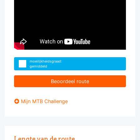
moeilijkheidsgraad:
gemiddeld
Beoordeel route
Mijn MTB Challenge
Lengte van de route