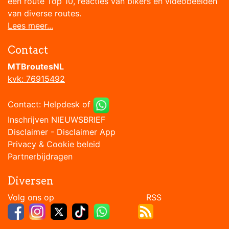
een route Top 10, reacties van bikers en videobeelden
van diverse routes.
Lees meer...
Contact
MTBroutesNL
kvk: 76915492
Contact:
Helpdesk
of
Inschrijven NIEUWSBRIEF
Disclaimer
-
Disclaimer App
Privacy & Cookie beleid
Partnerbijdragen
Diversen
Volg ons op RSS