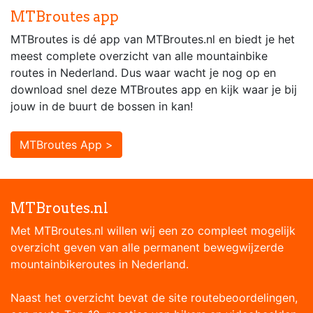
MTBroutes app
MTBroutes is dé app van MTBroutes.nl en biedt je het
meest complete overzicht van alle mountainbike
routes in Nederland. Dus waar wacht je nog op en
download snel deze MTBroutes app en kijk waar je bij
jouw in de buurt de bossen in kan!
MTBroutes App >
MTBroutes.nl
Met MTBroutes.nl willen wij een zo compleet mogelijk
overzicht geven van alle permanent bewegwijzerde
mountainbikeroutes in Nederland.
Naast het overzicht bevat de site routebeoordelingen,