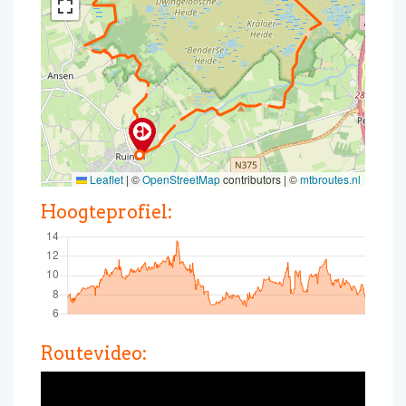
Leaflet
|
©
OpenStreetMap
contributors | ©
mtbroutes.nl
Hoogteprofiel:
Routevideo: