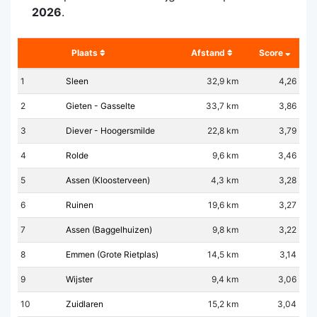
2026
.
Plaats
Afstand
Score
1
Sleen
32,9 km
4,26
2
Gieten - Gasselte
33,7 km
3,86
3
Diever - Hoogersmilde
22,8 km
3,79
4
Rolde
9,6 km
3,46
5
Assen (Kloosterveen)
4,3 km
3,28
6
Ruinen
19,6 km
3,27
7
Assen (Baggelhuizen)
9,8 km
3,22
8
Emmen (Grote Rietplas)
14,5 km
3,14
9
Wijster
9,4 km
3,06
10
Zuidlaren
15,2 km
3,04