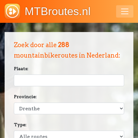
MTBroutes.nl
Zoek door alle
288
mountainbikeroutes in Nederland:
Plaats:
Provincie:
Type: