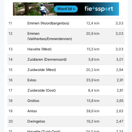
11
Emmen (Noordbargerbos)
12,4 km
3,03
12
Emmen
20,6 km
3,03
(Valtherbos/Emmerdennen)
13
Havelte (West)
15,5 km
3,03
14
Zuidlaren (Dennenoord)
5,8 km
3,01
15
Zuidwolde (West)
20,2 km
2,94
16
Exloo
35,9 km
2,91
17
Zuidwolde (Oost)
8,4 km
2,81
18
Grolloo
15,8 km
2,65
19
Anloo
38,6 km
2,63
20
Dwingeloo
19,3 km
2,47
21
Havelte (Zuid-Oost)
24,0 km
2,24