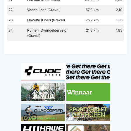
22
Veenhuizen (Gravel)
57,3 km
2,10
23
Havelte (Oost) (Gravel)
25,7 km
1,85
24
Ruinen (Dwingelderveld)
21,3 km
1,83
(Gravel)