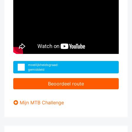
moeilijkheidsgraad:
gemiddeld
Beoordeel route
Mijn MTB Challenge