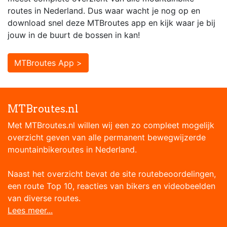
routes in Nederland. Dus waar wacht je nog op en
download snel deze MTBroutes app en kijk waar je bij
jouw in de buurt de bossen in kan!
MTBroutes App >
MTBroutes.nl
Met MTBroutes.nl willen wij een zo compleet mogelijk
overzicht geven van alle permanent bewegwijzerde
mountainbikeroutes in Nederland.
Naast het overzicht bevat de site routebeoordelingen,
een route Top 10, reacties van bikers en videobeelden
van diverse routes.
Lees meer...