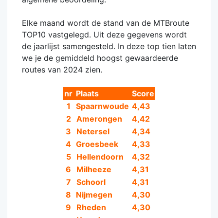
Elke maand wordt de stand van de MTBroute
TOP10 vastgelegd. Uit deze gegevens wordt
de jaarlijst samengesteld. In deze top tien laten
we je de gemiddeld hoogst gewaardeerde
routes van 2024 zien.
nr
Plaats
Score
1
Spaarnwoude
4,43
2
Amerongen
4,42
3
Netersel
4,34
4
Groesbeek
4,33
5
Hellendoorn
4,32
6
Milheeze
4,31
7
Schoorl
4,31
8
Nijmegen
4,30
9
Rheden
4,30