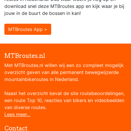
download snel deze MTBroutes app en kijk waar je bij
jouw in de buurt de bossen in kan!
MTBroutes App >
MTBroutes.nl
Met MTBroutes.nl willen wij een zo compleet mogelijk
overzicht geven van alle permanent bewegwijzerde
mountainbikeroutes in Nederland.
Naast het overzicht bevat de site routebeoordelingen,
een route Top 10, reacties van bikers en videobeelden
van diverse routes.
Lees meer...
Contact