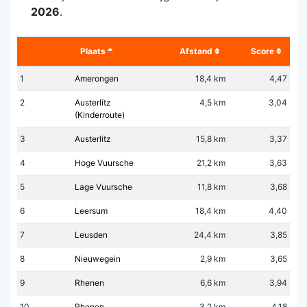
2026
.
Plaats
Afstand
Score
1
Amerongen
18,4 km
4,47
2
Austerlitz
4,5 km
3,04
(Kinderroute)
3
Austerlitz
15,8 km
3,37
4
Hoge Vuursche
21,2 km
3,63
5
Lage Vuursche
11,8 km
3,68
6
Leersum
18,4 km
4,40
7
Leusden
24,4 km
3,85
8
Nieuwegein
2,9 km
3,65
9
Rhenen
6,6 km
3,94
10
Rhenen
3,2 km
4,18