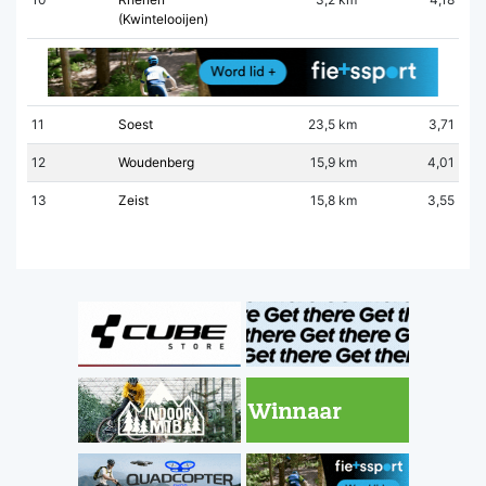
(Kwintelooijen)
11
Soest
23,5 km
3,71
12
Woudenberg
15,9 km
4,01
13
Zeist
15,8 km
3,55