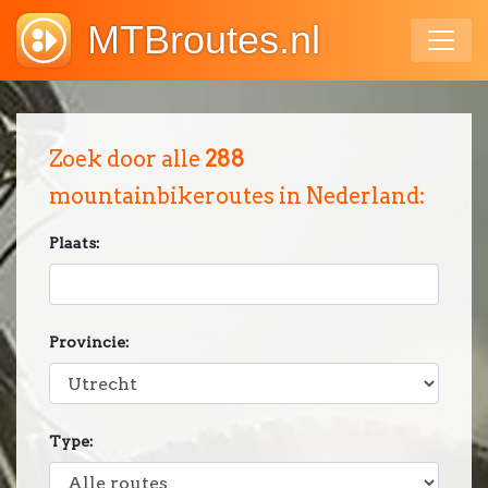
MTBroutes.nl
Zoek door alle
288
mountainbikeroutes in Nederland:
Plaats:
Provincie:
Type: