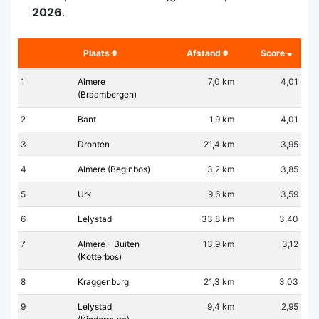
2026
.
Plaats
Afstand
Score
1
Almere
7,0 km
4,01
(Braambergen)
2
Bant
1,9 km
4,01
3
Dronten
21,4 km
3,95
4
Almere (Beginbos)
3,2 km
3,85
5
Urk
9,6 km
3,59
6
Lelystad
33,8 km
3,40
7
Almere - Buiten
13,9 km
3,12
(Kotterbos)
8
Kraggenburg
21,3 km
3,03
9
Lelystad
9,4 km
2,95