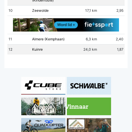
(Kinderroute)
10
Zeewolde
17,1 km
2,95
11
Almere (Kemphaan)
6,3 km
2,40
12
Kuinre
24,0 km
1,87