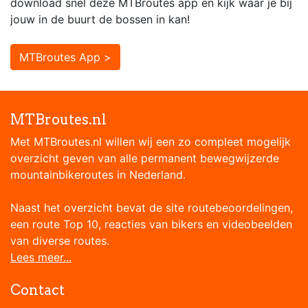
download snel deze MTBroutes app en kijk waar je bij
jouw in de buurt de bossen in kan!
MTBroutes App >
MTBroutes.nl
Met MTBroutes.nl willen wij een zo compleet mogelijk
overzicht geven van alle permanent bewegwijzerde
mountainbikeroutes in Nederland.
Naast het overzicht bevat de site routebeoordelingen,
een route Top 10, reacties van bikers en videobeelden
van diverse routes.
Lees meer...
Contact