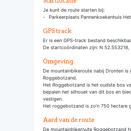
Startlocatie
Je kunt de route starten bij:
Parkeerplaats Pannenkoekenhuis He
GPS track
Er is een GPS-track bestand beschikbaa
De startcoördinaten zijn: N 52.553218,
Omgeving
De mountainbikeroute nabij Dronten is
Roggebotzand.
Het Roggebotzand is het oudste bos va
bepalen het silhouet van dit bos en bi
vestigen.
Het roggebotzand is zo’n 750 hectare g
Aard van de route
De mountainbikeroute Roggebotzand heef