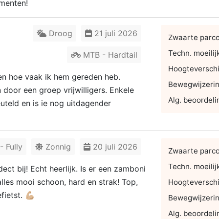
imenten!
Droog
21 juli 2026
Zwaarte parc
Techn. moeilij
MTB - Hardtail
Hoogteverschi
ten hoe vaak ik hem gereden heb.
Bewegwijzeri
oor een groep vrijwilligers. Enkele
Alg. beoordeli
euteld en is ie nog uitdagender
 Fully
Zonnig
20 juli 2026
Zwaarte parc
Techn. moeilij
ct bij! Echt heerlijk. Is er een zamboni
lles mooi schoon, hard en strak! Top,
Hoogteverschi
etst. 💪🏼
Bewegwijzeri
Alg. beoordeli