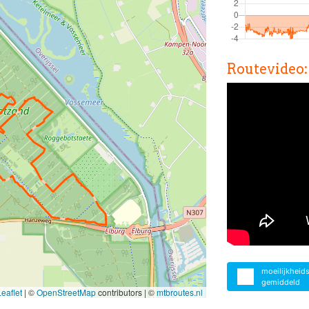
Routevideo:
moeilijkheid
gemiddeld
eaflet
|
©
OpenStreetMap
contributors | ©
mtbroutes.nl