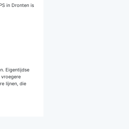
S in Dronten is
. Eigentijdse
e vroegere
e lijnen, die