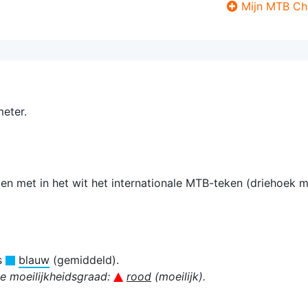
Mijn MTB Ch
meter.
len met in het
wit
het internationale MTB-teken (driehoek 
is
blauw
(gemiddeld).
de moeilijkheidsgraad:
rood
(moeilijk).