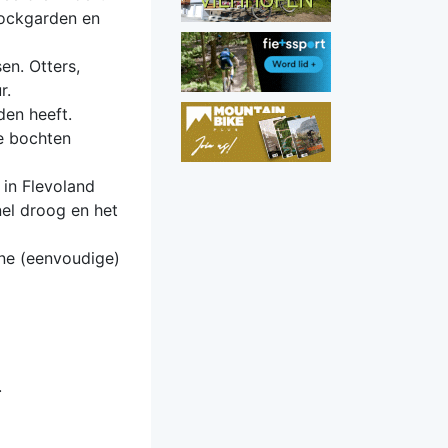
rockgarden en
en. Otters,
r.
den heeft.
e bochten
 in Flevoland
el droog en het
ene (eenvoudige)
.