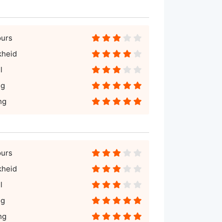
ours
kheid
l
ng
ng
ours
kheid
l
ng
ng