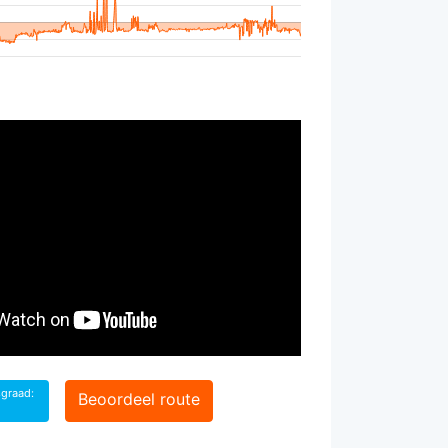
sgraad:
Beoordeel route