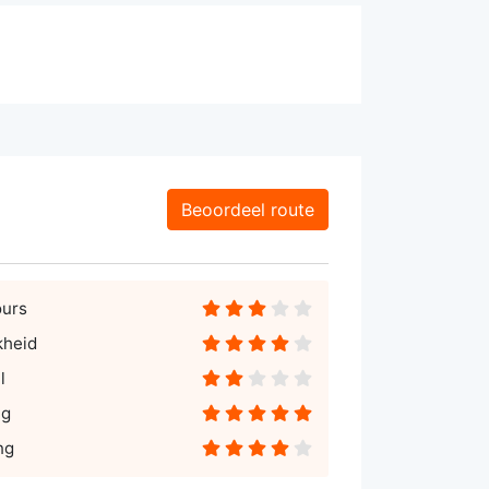
Beoordeel route
ours
kheid
l
ng
ng