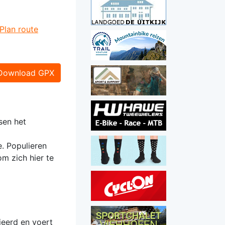
Plan route
Download GPX
sen het
. Populieren
m zich hier te
ieerd en voert