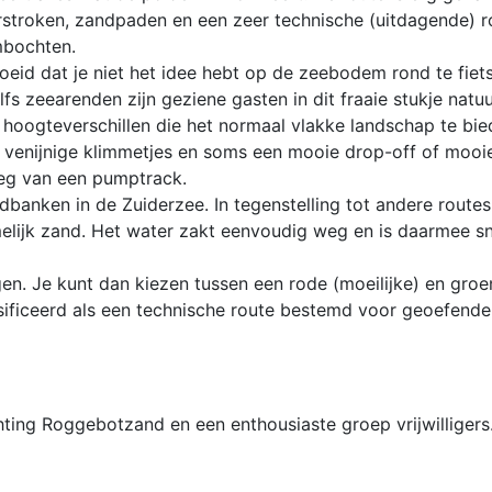
stroken, zandpaden en een zeer technische (uitdagende) 
mbochten.
eid dat je niet het idee hebt op de zeebodem rond te fiets
lfs zeearenden zijn geziene gasten in dit fraaie stukje natuu
hoogteverschillen die het normaal vlakke landschap te bie
venijnige klimmetjes en soms een mooie drop-off of mooi
eg van een pumptrack.
anken in de Zuiderzee. In tegenstelling tot andere routes
elijk zand. Het water zakt eenvoudig weg en is daarmee sn
ingen. Je kunt dan kiezen tussen een rode (moeilijke) en gro
ssificeerd als een technische route bestemd voor geoefende
ting Roggebotzand en een enthousiaste groep vrijwilligers