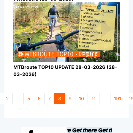
MTBroute TOP10 UPDATE 28-03-2026 (28-
03-2026)
2
...
5
6
7
8
9
10
11
...
191
1