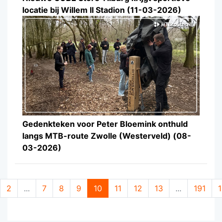
locatie bij Willem II Stadion (11-03-2026)
Gedenkteken voor Peter Bloemink onthuld
langs MTB-route Zwolle (Westerveld) (08-
03-2026)
2
...
7
8
9
10
11
12
13
...
191