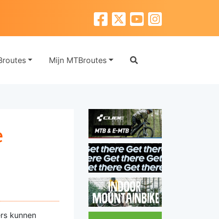
routes
Mijn MTBroutes
e
ers kunnen