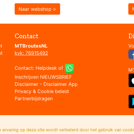
Naar webshop >
Contact
D
et
MTBroutesNL
nt
kvk: 76915492
Contact:
Helpdesk
of
M
Inschrijven NIEUWSBRIEF
Disclaimer
-
Disclaimer App
Privacy & Cookie beleid
Partnerbijdragen
 ervaring op deze site wordt verbeterd door het gebruik van cooki