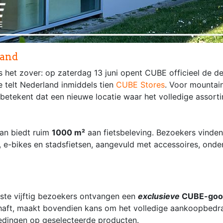
land
 het zover: op zaterdag 13 juni opent CUBE officieel de d
 telt Nederland inmiddels tien
CUBE Stores
. Voor mountain
s betekent dat een nieuwe locatie waar het volledige assort
an biedt ruim
1000 m²
aan fietsbeleving. Bezoekers vinde
, e-bikes en stadsfietsen, aangevuld met accessoires, onde
ste vijftig bezoekers ontvangen een
exclusieve
CUBE-goo
chaft, maakt bovendien kans om het volledige aankoopbedra
iedingen op geselecteerde producten.