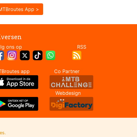
MTBroutes App >
iversen
Volg ons op RSS
TBroutes app Co Partner
Webdesign
es.