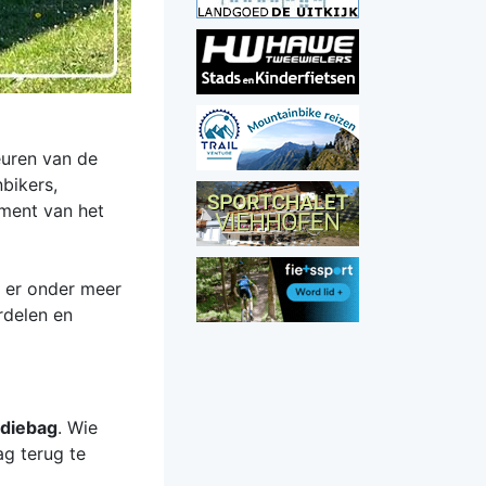
euren van de
bikers,
iment van het
n er onder meer
rdelen en
diebag
. Wie
g terug te