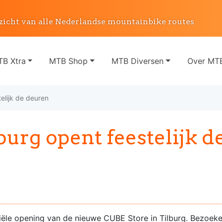
zicht van alle Nederlandse mountainbike routes
B Xtra
MTB Shop
MTB Diversen
Over MTB
elijk de deuren
urg opent feestelijk d
ciële opening van de nieuwe CUBE Store in Tilburg. Bezoek