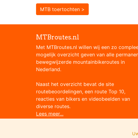
MTB toertochten >
MTBroutes.nl
Met MTBroutes.nl willen wij een zo comple
mogelijk overzicht geven van alle permane
bewegwijzerde mountainbikeroutes in
Nederland.
Naast het overzicht bevat de site
routebeoordelingen, een route Top 10,
reacties van bikers en videobeelden van
diverse routes.
Lees meer...
Uw