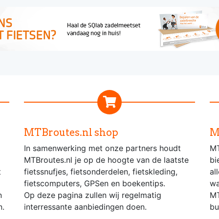
MTBroutes.nl shop
M
In samenwerking met onze partners houdt
MT
MTBroutes.nl je op de hoogte van de laatste
bi
t
fietssnufjes, fietsonderdelen, fietskleding,
al
fietscomputers, GPSen en boekentips.
wa
n
Op deze pagina zullen wij regelmatig
MT
n.
interressante aanbiedingen doen.
bu