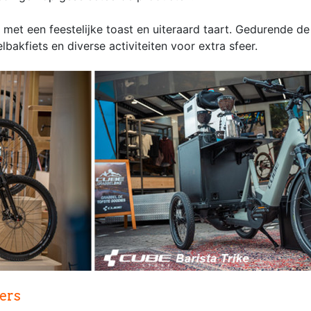
 met een feestelijke toast en uiteraard taart. Gedurende d
bakfiets en diverse activiteiten voor extra sfeer.
ers