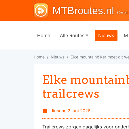
MTBroutes.nl
Over
Home
Alle Routes
Nieuws
MT
Home
Nieuws
Elke mountainbiker moet dit we
Elke mountainb
trailcrews
dinsdag 2 juni 2026
Trailcrews zorgen dagelijks voor onderh