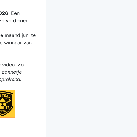
2026
. Een
ze verdienen.
de maand juni te
De winnaar van
 video. Zo
 zonnetje
fsprekend.
"