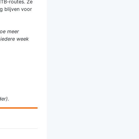
MTB-routes. Ze
g blijven voor
Hoe meer
 iedere week
er).