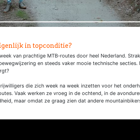
genlijk in topconditie?
week van prachtige MTB-routes door heel Nederland. Strak
ewegwijzering en steeds vaker mooie technische secties. 
rgt?
e vrijwilligers die zich week na week inzetten voor het onder
outes. Vaak werken ze vroeg in de ochtend, in de avonduren
ndheid, maar omdat ze graag zien dat andere mountainbike