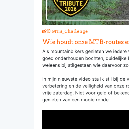
📸
© MTB_Challenge
Wie houdt onze MTB-routes ei
Als mountainbikers genieten we iedere 
goed onderhouden bochten, duidelijke b
weleens bij stilgestaan wie daarvoor zo
In mijn nieuwste video sta ik stil bij d
verbetering en de veiligheid van onze r
vrije zaterdag. Niet voor geld of beke
genieten van een mooie ronde.