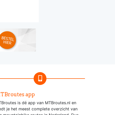
TBroutes app
Broutes is dé app van MTBroutes.nl en
edt je het meest complete overzicht van
le mountainbike routes in Nederland. Dus