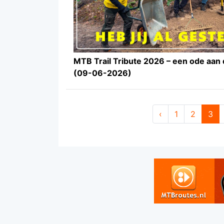
MTB Trail Tribute 2026 – een ode aan 
(09-06-2026)
‹
1
2
3