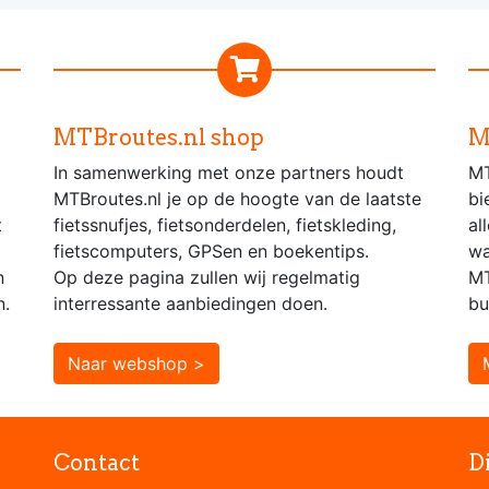
MTBroutes.nl shop
M
In samenwerking met onze partners houdt
MT
MTBroutes.nl je op de hoogte van de laatste
bi
t
fietssnufjes, fietsonderdelen, fietskleding,
al
fietscomputers, GPSen en boekentips.
wa
n
Op deze pagina zullen wij regelmatig
MT
n.
interressante aanbiedingen doen.
bu
Naar webshop >
Contact
D