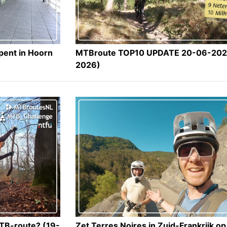
pent in Hoorn
MTBroute TOP10 UPDATE 20-06-202
2026)
MTB-route? (19-
Zet Terres Noires in Zuid-Frankrijk o