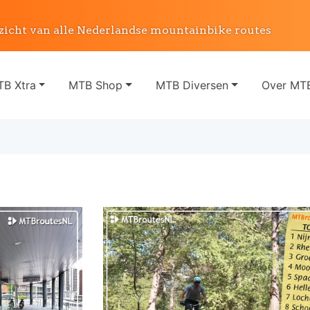
zicht van alle Nederlandse mountainbike routes
B Xtra
MTB Shop
MTB Diversen
Over MTB