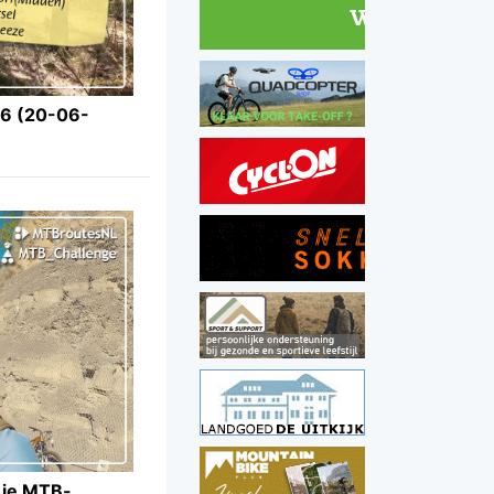
6 (20-06-
p je MTB-