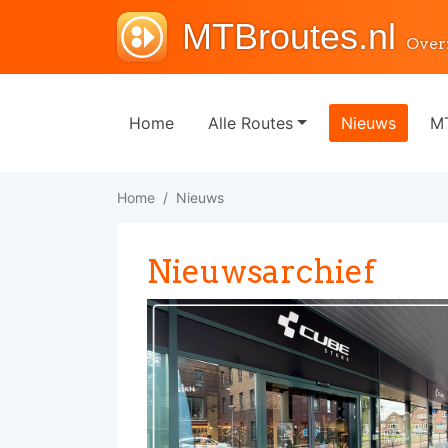
MTBroutes.nl
Over
Home
Alle Routes
Nieuws
MT
Home
Nieuws
Nieuwsarchief