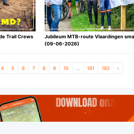
de Trail Crews
Jubileum MTB-route Vlaardingen sma
(09-06-2026)
4
5
6
7
8
9
10
...
191
192
›