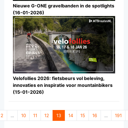
Nieuwe G-ONE gravelbanden in de spotlights
(16-01-2026)
Velofollies 2026: fietsbeurs vol beleving,
innovaties en inspiratie voor mountainbikers
(15-01-2026)
2
...
10
11
12
13
14
15
16
...
191