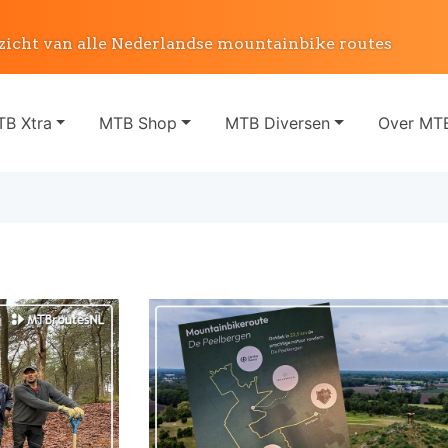
zicht van alle Nederlandse mountainbike routes
B Xtra
MTB Shop
MTB Diversen
Over MTB