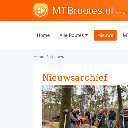
MTBroutes.nl
Over
Home
Alle Routes
Nieuws
MT
Home
Nieuws
Nieuwsarchief