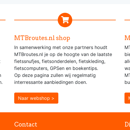
MTBroutes.nl shop
M
In samenwerking met onze partners houdt
MT
MTBroutes.nl je op de hoogte van de laatste
bi
t
fietssnufjes, fietsonderdelen, fietskleding,
al
fietscomputers, GPSen en boekentips.
wa
n
Op deze pagina zullen wij regelmatig
MT
n.
interressante aanbiedingen doen.
bu
Naar webshop >
Contact
D