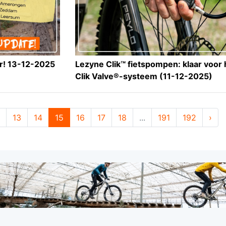
r! 13-12-2025
Lezyne Clik™ fietspompen: klaar voor
Clik Valve®-systeem (11-12-2025)
13
14
15
16
17
18
...
191
192
›