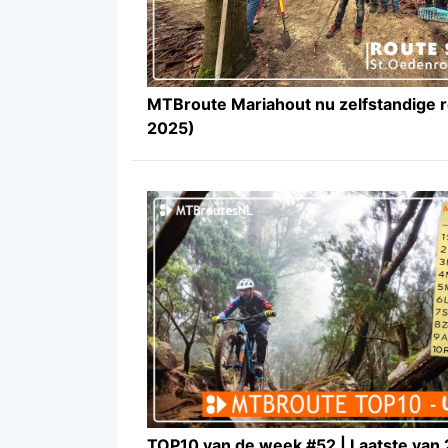
MTBroute Mariahout nu zelfstandige 
2025)
TOP10 van de week #52 | Laatste van