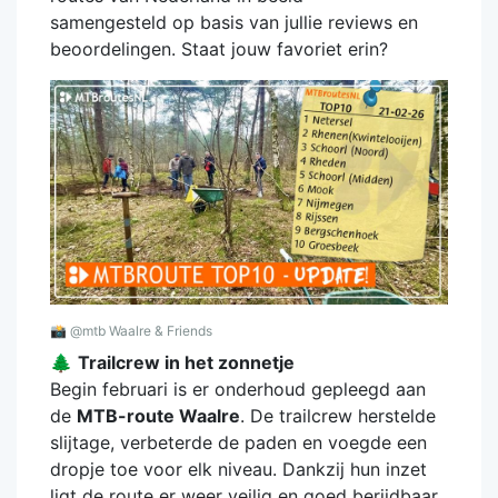
samengesteld op basis van jullie reviews en
beoordelingen. Staat jouw favoriet erin?
📸
@mtb Waalre & Friends
🌲
Trailcrew in het zonnetje
Begin februari is er onderhoud gepleegd aan
de
MTB-route Waalre
. De trailcrew herstelde
slijtage, verbeterde de paden en voegde een
dropje toe voor elk niveau. Dankzij hun inzet
ligt de route er weer veilig en goed berijdbaar