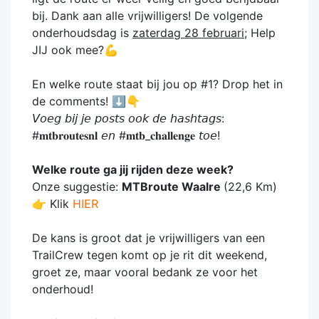
bij. Dank aan alle vrijwilligers! De volgende
onderhoudsdag is
zaterdag 28 februari
; Help
JIJ ook mee?💪
En welke route staat bij jou op #1? Drop het in
de comments! ⬇️👇
𝘝𝘰𝘦𝘨 𝘣𝘪𝘫 𝘫𝘦 𝘱𝘰𝘴𝘵𝘴 𝘰𝘰𝘬 𝘥𝘦 𝘩𝘢𝘴𝘩𝘵𝘢𝘨𝘴:
#𝐦𝐭𝐛𝐫𝐨𝐮𝐭𝐞𝐬𝐧𝐥 𝘦𝘯 #𝐦𝐭𝐛_𝐜𝐡𝐚𝐥𝐥𝐞𝐧𝐠𝐞 𝘵𝘰𝘦!
Welke route ga jij rijden deze week?
Onze suggestie:
MTBroute Waalre
(22,6 Km)
👉 Klik
HIER
De kans is groot dat je vrijwilligers van een
TrailCrew tegen komt op je rit dit weekend,
groet ze, maar vooral bedank ze voor het
onderhoud!