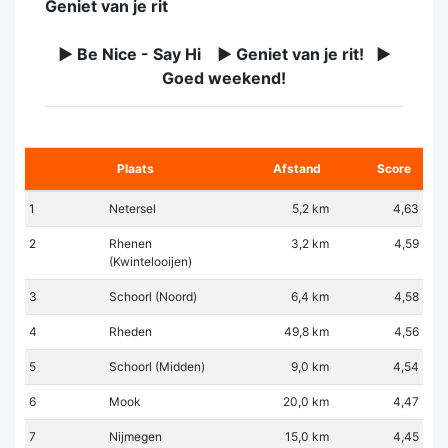
Geniet van je rit
► Be Nice - Say Hi ► Geniet van je rit! ►
Goed weekend!
Plaats
Afstand
Score
1
Netersel
5,2 km
4,63
2
Rhenen
3,2 km
4,59
(Kwintelooijen)
3
Schoorl (Noord)
6,4 km
4,58
4
Rheden
49,8 km
4,56
5
Schoorl (Midden)
9,0 km
4,54
6
Mook
20,0 km
4,47
7
Nijmegen
15,0 km
4,45