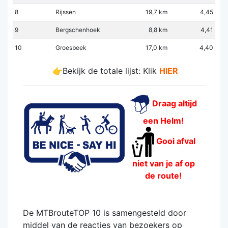
8
Rijssen
19,7 km
4,45
9
Bergschenhoek
8,8 km
4,41
10
Groesbeek
17,0 km
4,40
👉Bekijk de totale lijst: Klik
HIER
Draag altijd
een Helm!
Gooi afval
niet van je af op
de route!
De MTBrouteTOP 10 is samengesteld door
middel van de reacties van bezoekers op