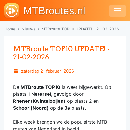
MTBroutes.nl
Home
Nieuws
MTBroute TOP10 UPDATE! - 21-02-2026
MTBroute TOP10 UPDATE! -
21-02-2026
zaterdag 21 februari 2026
De
MTBroute
TOP10
is weer bijgewerkt. Op
plaats 1
Netersel
, gevolgd door
Rhenen(Kwintelooijen)
op plaats 2 en
Schoorl(Noord)
op de 3e plaats.
Elke week brengen we de populairste MTB-
routes van Nederland in beeld —