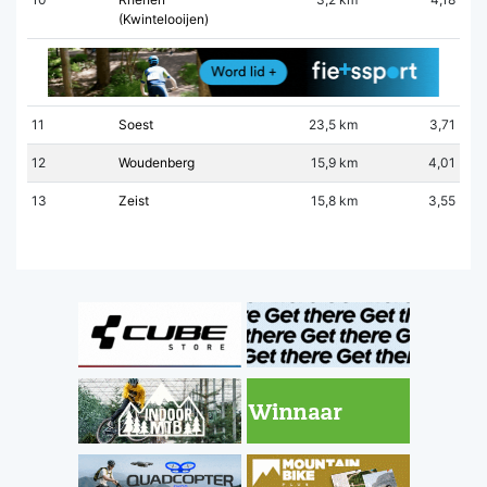
(Kwintelooijen)
11
Soest
23,5 km
3,71
12
Woudenberg
15,9 km
4,01
13
Zeist
15,8 km
3,55