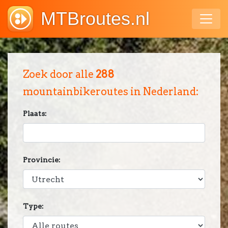
MTBroutes.nl
Zoek door alle
288
mountainbikeroutes in Nederland:
Plaats:
Provincie:
Type: