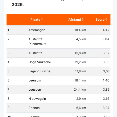
2026
.
Plaats
Afstand
Score
1
Amerongen
18,4 km
4,47
2
Austerlitz
4,5 km
3,04
(Kinderroute)
3
Austerlitz
15,8 km
3,37
4
Hoge Vuursche
21,2 km
3,63
5
Lage Vuursche
11,8 km
3,68
6
Leersum
18,4 km
4,40
7
Leusden
24,4 km
3,85
8
Nieuwegein
2,9 km
3,65
9
Rhenen
6,6 km
3,94
10
Rhenen
3,2 km
4,18