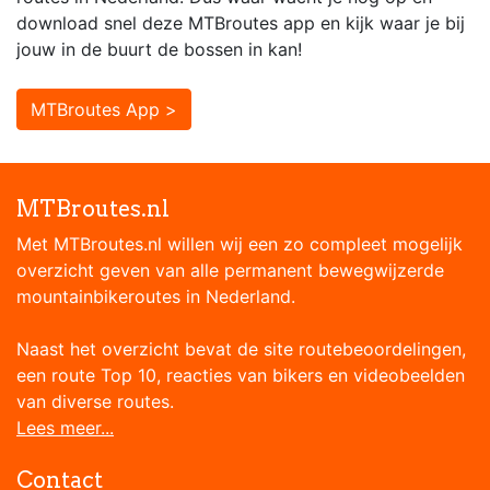
download snel deze MTBroutes app en kijk waar je bij
jouw in de buurt de bossen in kan!
MTBroutes App >
MTBroutes.nl
Met MTBroutes.nl willen wij een zo compleet mogelijk
overzicht geven van alle permanent bewegwijzerde
mountainbikeroutes in Nederland.
Naast het overzicht bevat de site routebeoordelingen,
een route Top 10, reacties van bikers en videobeelden
van diverse routes.
Lees meer...
Contact