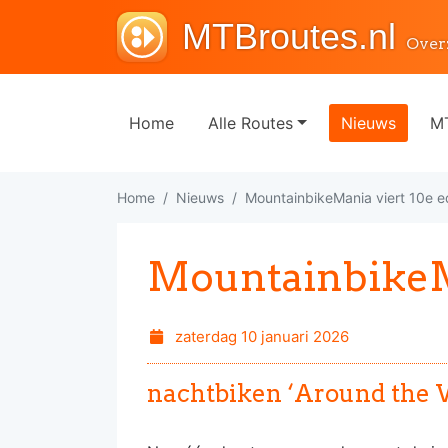
MTBroutes.nl
Over
Home
Alle Routes
Nieuws
MT
Home
Nieuws
MountainbikeMania viert 10e ed
MountainbikeMa
zaterdag 10 januari 2026
nachtbiken ‘Around the 