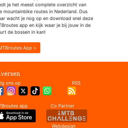
edt je het meest complete overzicht van
le mountainbike routes in Nederland. Dus
ar wacht je nog op en download snel deze
Broutes app en kijk waar je bij jouw in de
urt de bossen in kan!
MTBroutes App >
iversen
Volg ons op RSS
TBroutes app Co Partner
Webdesign