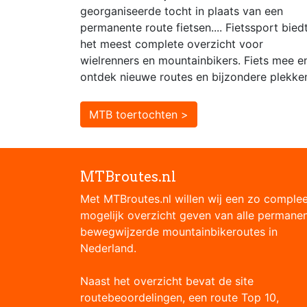
georganiseerde tocht in plaats van een
permanente route fietsen.... Fietssport bied
het meest complete overzicht voor
wielrenners en mountainbikers. Fiets mee e
ontdek nieuwe routes en bijzondere plekke
MTB toertochten >
MTBroutes.nl
Met MTBroutes.nl willen wij een zo comple
mogelijk overzicht geven van alle permane
bewegwijzerde mountainbikeroutes in
Nederland.
Naast het overzicht bevat de site
routebeoordelingen, een route Top 10,