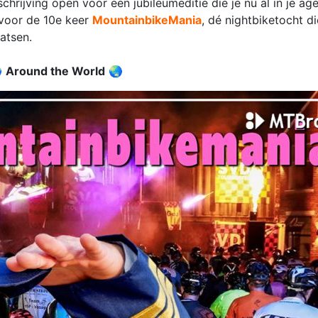
hrijving open voor een jubileumeditie die je nu al in je age
 voor de 10e keer
MountainbikeMania
, dé nightbiketocht d
atsen.

Around the World
🌏