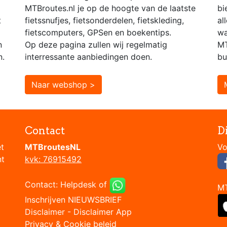
MTBroutes.nl je op de hoogte van de laatste
bi
t
fietssnufjes, fietsonderdelen, fietskleding,
al
fietscomputers, GPSen en boekentips.
wa
n
Op deze pagina zullen wij regelmatig
MT
n.
interressante aanbiedingen doen.
bu
Naar webshop >
Contact
D
et
MTBroutesNL
nt
kvk: 76915492
Contact:
Helpdesk
of
M
Inschrijven NIEUWSBRIEF
Disclaimer
-
Disclaimer App
Privacy & Cookie beleid