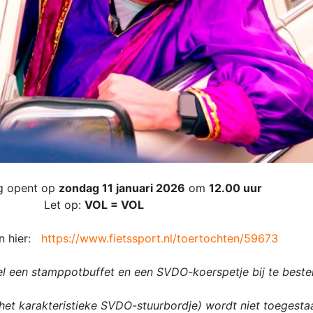
ng opent op
zondag 11 januari 2026
om
12.00 uur
Let op:
VOL = VOL
an hier:
https://www.fietssport.nl/toertochten/59673
neel een stamppotbuffet en een SVDO-koerspetje bij te bestel
 het karakteristieke SVDO-stuurbordje) wordt niet toegesta