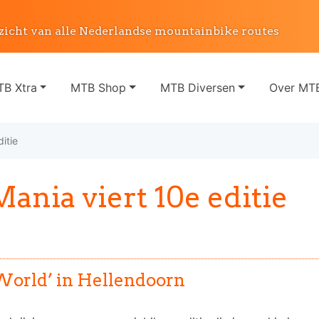
zicht van alle Nederlandse mountainbike routes
B Xtra
MTB Shop
MTB Diversen
Over MTB
itie
nia viert 10e editie
World’ in Hellendoorn