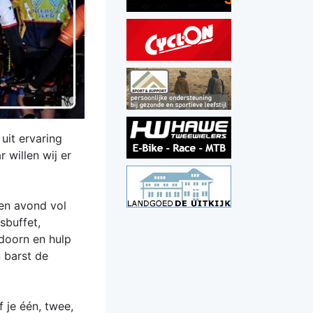
uit ervaring
 willen wij er
en avond vol
sbuffet,
doorn en hulp
n barst de
f je één, twee,