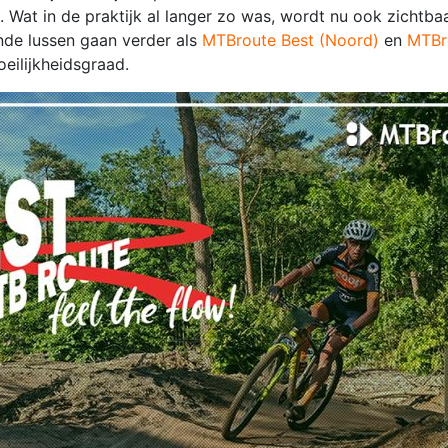
s. Wat in de praktijk al langer zo was, wordt nu ook zichtba
nde lussen gaan verder als
MTBroute Best (Noord)
en
MTBr
oeilijkheidsgraad.