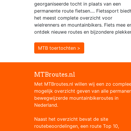
georganiseerde tocht in plaats van een
permanente route fietsen.... Fietssport bied
het meest complete overzicht voor
wielrenners en mountainbikers. Fiets mee e
ontdek nieuwe routes en bijzondere plekke
MTB toertochten >
MTBroutes.nl
Met MTBroutes.nl willen wij een zo comple
mogelijk overzicht geven van alle permane
bewegwijzerde mountainbikeroutes in
Nederland.
Naast het overzicht bevat de site
routebeoordelingen, een route Top 10,