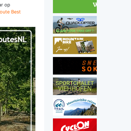
ar op
oute Best