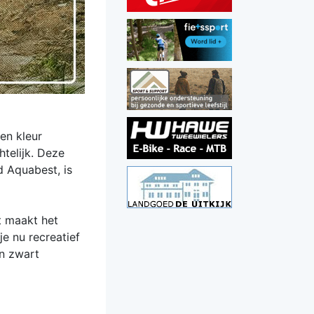
gen kleur
htelijk. Deze
d Aquabest, is
t maakt het
je nu recreatief
en zwart