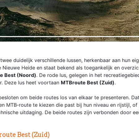
t twee duidelijk verschillende lussen, herkenbaar aan hun ei
e Nieuwe Heide en staat bekend als toegankelijk en overzic
e Best (Noord)
. De rode lus, gelegen in het recreatiegebie
er. Deze lus heet voortaan
MTBroute Best (Zuid)
.
 besloten om beide routes los van elkaar te presenteren. Da
TB-route te kiezen die past bij hun niveau en rijstijl, of 
echnische uitdaging. De beide routes zijn verbonden door e
ute Best (Zuid)