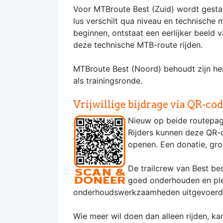
Voor MTBroute Best (Zuid) wordt gestar
lus verschilt qua niveau en technische m
beginnen, ontstaat een eerlijker beeld 
deze technische MTB-route rijden.
MTBroute Best (Noord) behoudt zijn her
als trainingsronde.
Vrijwillige bijdrage via QR-co
Nieuw op beide routepag
Rijders kunnen deze QR-c
openen. Een donatie, groo
De trailcrew van Best best
goed onderhouden en ple
onderhoudswerkzaamheden uitgevoerd
Wie meer wil doen dan alleen rijden, k