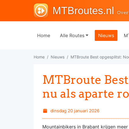
MTBroutes.nl
Over
Home
Alle Routes
Nieuws
MT
Home
Nieuws
MTBroute Best opgesplitst: Noo
MTBroute Best 
nu als aparte ro
dinsdag 20 januari 2026
Mountainbikers in Brabant krijgen meer d