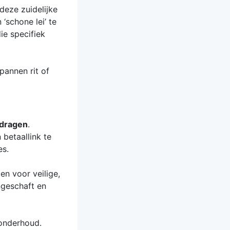
deze zuidelijke
‘schone lei’ te
ie specifiek
pannen rit of
jdragen
.
betaallink te
es.
ten voor veilige,
ngeschaft en
 onderhoud.