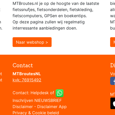
MTBroutes.nl je op de hoogte van de laatste
bi
t
fietssnufjes, fietsonderdelen, fietskleding,
al
fietscomputers, GPSen en boekentips.
wa
n
Op deze pagina zullen wij regelmatig
MT
n.
interressante aanbiedingen doen.
bu
Naar webshop >
Contact
D
et
MTBroutesNL
nt
kvk: 76915492
Contact:
Helpdesk
of
M
Inschrijven NIEUWSBRIEF
Disclaimer
-
Disclaimer App
Privacy & Cookie beleid