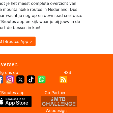
edt je het meest complete overzicht van
le mountainbike routes in Nederland. Dus
ar wacht je nog op en download snel deze
Broutes app en kijk waar je bij jouw in de
urt de bossen in kan!
MTBroutes App >
iversen
Volg ons op RSS
TBroutes app Co Partner
Webdesign