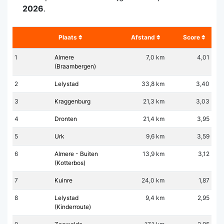
2026
.
Plaats
Afstand
Score
1
Almere
7,0 km
4,01
(Braambergen)
2
Lelystad
33,8 km
3,40
3
Kraggenburg
21,3 km
3,03
4
Dronten
21,4 km
3,95
5
Urk
9,6 km
3,59
6
Almere - Buiten
13,9 km
3,12
(Kotterbos)
7
Kuinre
24,0 km
1,87
8
Lelystad
9,4 km
2,95
(Kinderroute)