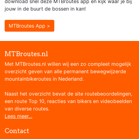
download snel deze MTBroutes app en kijk waar je bij
jouw in de buurt de bossen in kan!
MTBroutes App >
MTBroutes.nl
Met MTBroutes.nl willen wij een zo compleet mogelijk
overzicht geven van alle permanent bewegwijzerde
mountainbikeroutes in Nederland.
Naast het overzicht bevat de site routebeoordelingen,
een route Top 10, reacties van bikers en videobeelden
van diverse routes.
Lees meer...
Contact