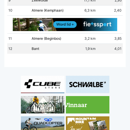
9
Zeewolde
17,1 km
2,95
10
Almere (Kemphaan)
6,3 km
2,40
11
Almere (Beginbos)
3,2 km
3,85
12
Bant
1,9 km
4,01