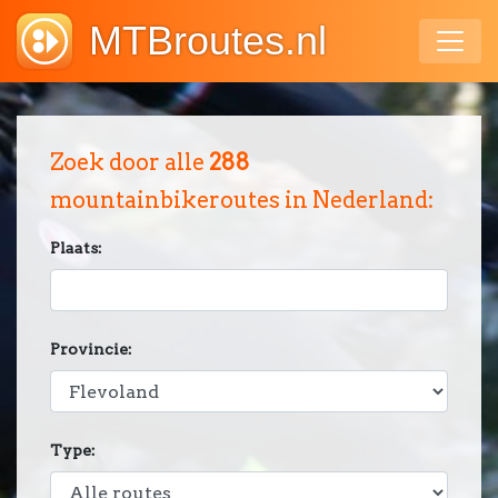
MTBroutes.nl
Zoek door alle
288
mountainbikeroutes in Nederland:
Plaats:
Provincie:
Type: