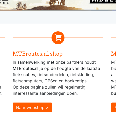
MTBroutes.nl shop
M
In samenwerking met onze partners houdt
MT
MTBroutes.nl je op de hoogte van de laatste
bi
t
fietssnufjes, fietsonderdelen, fietskleding,
al
fietscomputers, GPSen en boekentips.
wa
n
Op deze pagina zullen wij regelmatig
MT
n.
interressante aanbiedingen doen.
bu
Naar webshop >