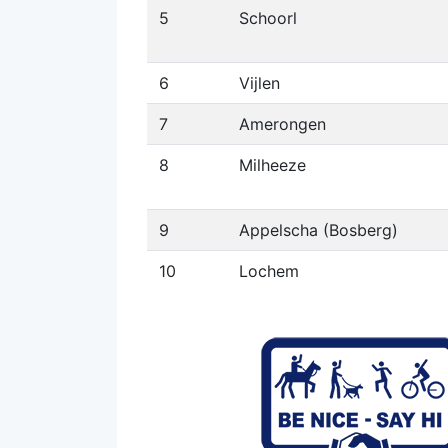
5
Schoorl
6
Vijlen
7
Amerongen
8
Milheeze
9
Appelscha (Bosberg)
10
Lochem