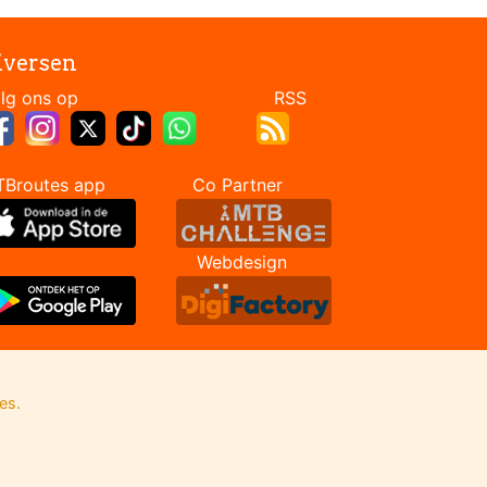
iversen
Volg ons op RSS
TBroutes app Co Partner
Webdesign
es.