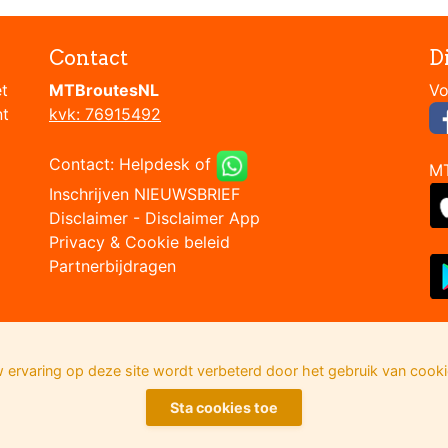
Contact
D
et
MTBroutesNL
nt
kvk: 76915492
Contact:
Helpdesk
of
M
Inschrijven NIEUWSBRIEF
Disclaimer
-
Disclaimer App
Privacy & Cookie beleid
Partnerbijdragen
 ervaring op deze site wordt verbeterd door het gebruik van cooki
Sta cookies toe