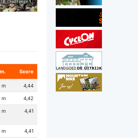
m.
Score
0 m
4,44
 m
4,42
4 m
4,41
4 m
4,41