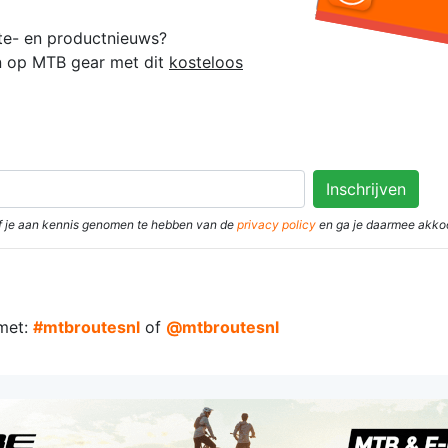
oute- en productnieuws?
en op MTB gear met dit
kosteloos
eef je aan kennis genomen te hebben van de
privacy policy
en ga je daarmee akko
met:
#mtbroutesnl
of
@mtbroutesnl