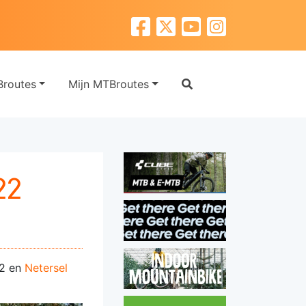
routes
Mijn MTBroutes
22
 2 en
Netersel