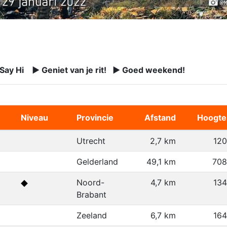
 Say Hi ► Geniet van je rit! ► Goed weekend!
Niveau
Provincie
Afstand
Hoogte
Utrecht
2,7 km
12
Gelderland
49,1 km
708
Noord-
4,7 km
13
Brabant
Zeeland
6,7 km
16