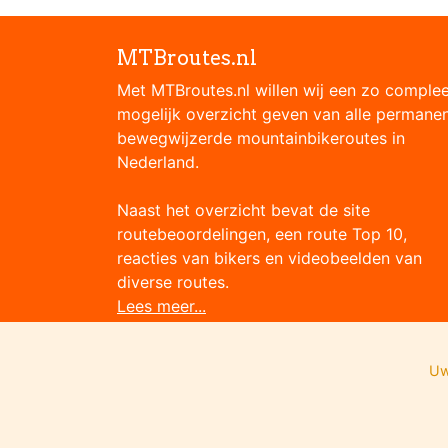
MTBroutes.nl
Met MTBroutes.nl willen wij een zo comple
mogelijk overzicht geven van alle permane
bewegwijzerde mountainbikeroutes in
Nederland.
Naast het overzicht bevat de site
routebeoordelingen, een route Top 10,
reacties van bikers en videobeelden van
diverse routes.
Lees meer...
Uw
Onze partners: