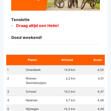
Tenslotte
Draag altijd een Helm!
Goed weekend!
Plaats
Afstand
Score
1
Groesbeek
14,9 km
4,53
2
Rhenen
3,2 km
4,51
(Kwintelooijen)
3
Schoorl
14,2 km
4,47
4
Netersel
3,7 km
4,46
5
Nijmegen
14,3 km
4,46