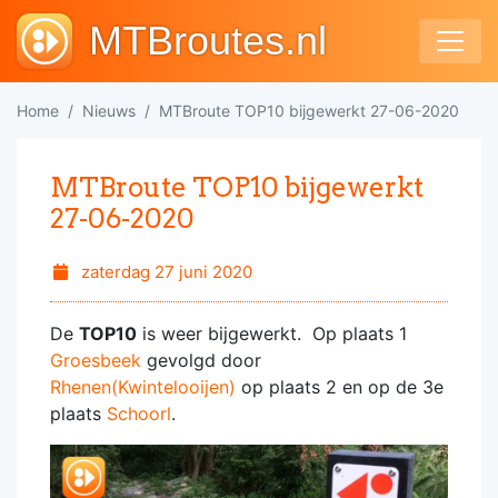
MTBroutes.nl
Home
Nieuws
MTBroute TOP10 bijgewerkt 27-06-2020
MTBroute TOP10 bijgewerkt
27-06-2020
zaterdag 27 juni 2020
De
TOP10
is weer bijgewerkt. Op plaats 1
Groesbeek
gevolgd door
Rhenen(Kwintelooijen)
op plaats 2 en op de 3e
plaats
Schoorl
.