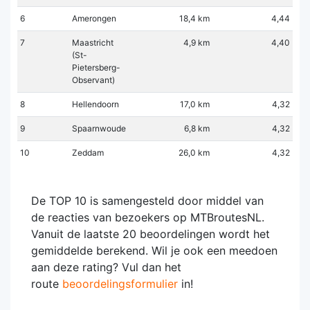
6
Amerongen
18,4 km
4,44
7
Maastricht
4,9 km
4,40
(St-
Pietersberg-
Observant)
8
Hellendoorn
17,0 km
4,32
9
Spaarnwoude
6,8 km
4,32
10
Zeddam
26,0 km
4,32
De TOP 10 is samengesteld door middel van
de reacties van bezoekers op MTBroutesNL.
Vanuit de laatste 20 beoordelingen wordt het
gemiddelde berekend. Wil je ook een meedoen
aan deze rating? Vul dan het
route
beoordelingsformulier
in!