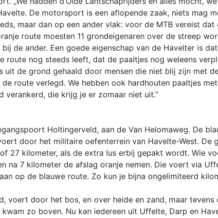
port. „We hadden d’Olde Lantschaprijders en alles mocht, w
Havelte. De motorsport is een aflopende zaak, niets mag me
eeds, maar dan op een ander vlak: voor de MTB vereist dat cr
oranje route moesten 11 grondeigenaren over de streep wo
n bij de ander. Een goede eigenschap van de Havelter is da
at de route nog steeds leeft, dat de paaltjes nog weleens ver
jes uit de grond gehaald door mensen die niet blij zijn met d
dt de route verlegd. We hebben ook hardhouten paaltjes met
 verankerd, die krijg je er zomaar niet uit.”
oegangspoort Holtingerveld, aan de Van Helomaweg. De bla
voert door het militaire oefenterrein van Havelte-West. De 
of 27 kilometer, als de extra lus erbij gepakt wordt. Wie v
en na 7 kilometer de afslag oranje nemen. Die voert via Uff
 aan op de blauwe route. Zo kun je bijna ongelimiteerd kil
d, voert door het bos, en over heide en zand, maar tevens 
e kwam zo boven. Nu kan iedereen uit Uffelte, Darp en Have