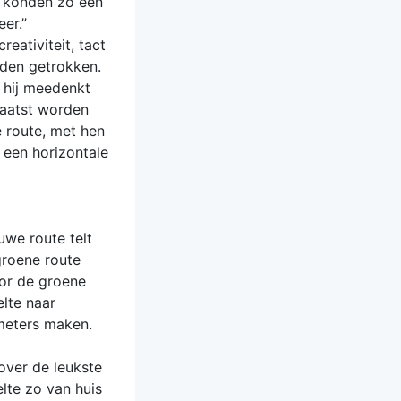
e konden zo een
er.”
eativiteit, tact
rden getrokken.
t hij meedenkt
plaatst worden
e route, met hen
 een horizontale
uwe route telt
groene route
oor de groene
elte naar
ometers maken.
over de leukste
lte zo van huis