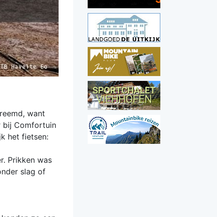
vreemd, want
r bij Comfortuin
k het fietsen:
r. Prikken was
onder slag of