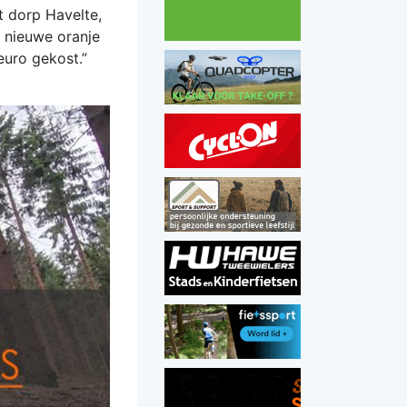
t dorp Havelte,
e nieuwe oranje
euro gekost.”