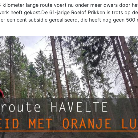
25 kilometer lange route voert nu onder meer dwars door he
rk heeft gekost.De 61-jarige Roelof Prikken is trots op d
er een cent subsidie gerealiseerd, die heeft nog geen 500 