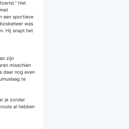
oerist.” Het
 met
n een sportieve
sbosbeheer was
n. Hij snapt het
an zijn
aren misschien
we daar nog even
humuslaag te
ar je zonder
e route al hebben