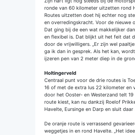
Zijn hart ligt nog steeds bij de motors
ronde van 60 kilometer uitzetten rond 
Routes uitzetten doet hij echter nog st
en overredingskracht. Voor de nieuwe 
Dat ging bij de een wat makkelijker da
en flexibel is. Dat blijkt uit het feit d
door de vrijwilligers. „Er zijn wel paalt
ga ik dan in gesprek. Als het kan, wor
ijzeren pen van 2 meter diep in de grond
Holtingerveld
Centraal punt voor de drie routes is T
16 of met de extra lus 22 kilometer en 
door het Ooster- en Westerzand telt 19 
route kiest, kan nu dankzij Roelof Prikk
Havelte, Eursinge en Darp en sluit daar
De oranje route is verrassend gevarieer
weggetjes in en rond Havelte. „Het ide