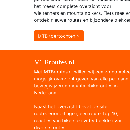
het meest complete overzicht voor
wielrenners en mountainbikers. Fiets mee e
ontdek nieuwe routes en bijzondere plekke
MTB toertochten >
MTBroutes.nl
Met MTBroutes.nl willen wij een zo comple
mogelijk overzicht geven van alle permane
bewegwijzerde mountainbikeroutes in
Nederland.
Naast het overzicht bevat de site
routebeoordelingen, een route Top 10,
reacties van bikers en videobeelden van
diverse routes.