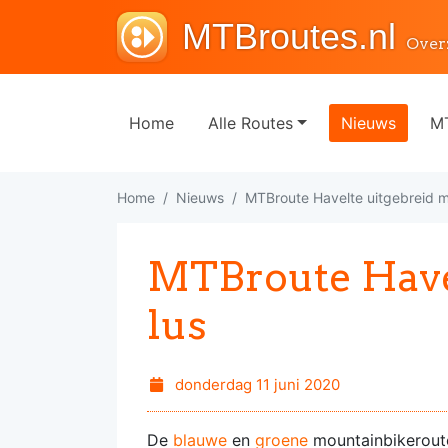
MTBroutes.nl
Over
Home
Alle Routes
Nieuws
MT
Home
Nieuws
MTBroute Havelte uitgebreid me
MTBroute Havel
lus
donderdag 11 juni 2020
De
blauwe
en
groene
mountainbikeroutes