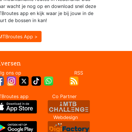
ar wacht je nog op en download snel deze
Broutes app en kijk waar je bij jouw in de
urt de bossen in kan!
MTBroutes App >
iversen
Volg ons op RSS
TBroutes app Co Partner
Webdesign