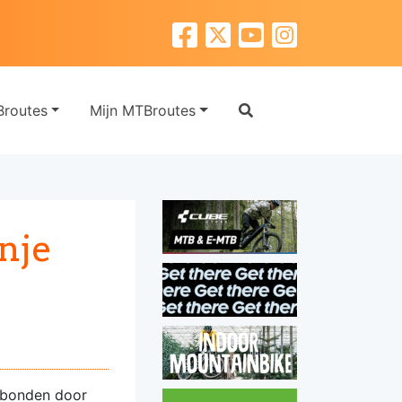
routes
Mijn MTBroutes
nje
erbonden door