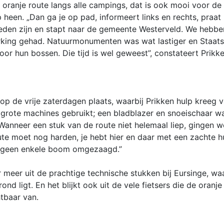
 oranje route langs alle campings, dat is ook mooi voor de t
heen. „Dan ga je op pad, informeert links en rechts, praat
heden zijn en stapt naar de gemeente Westerveld. We hebbe
rking gehad. Natuurmonumenten was wat lastiger en Staat
or hun bossen. Die tijd is wel geweest”, constateert Prikke
op de vrije zaterdagen plaats, waarbij Prikken hulp kreeg v
grote machines gebruikt; een bladblazer en snoeischaar w
Wanneer een stuk van de route niet helemaal liep, gingen 
te moet nog harden, je hebt hier en daar met een zachte 
n geen enkele boom omgezaagd.”
r meer uit de prachtige technische stukken bij Eursinge, wa
d ligt. En het blijkt ook uit de vele fietsers die de oranj
tbaar van.