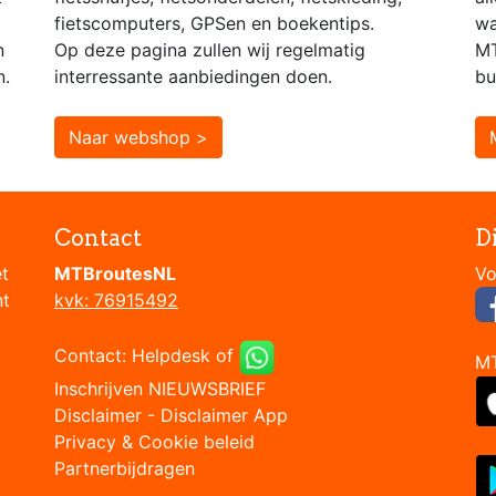
fietscomputers, GPSen en boekentips.
wa
n
Op deze pagina zullen wij regelmatig
MT
n.
interressante aanbiedingen doen.
bu
Naar webshop >
Contact
D
et
MTBroutesNL
nt
kvk: 76915492
Contact:
Helpdesk
of
M
Inschrijven NIEUWSBRIEF
Disclaimer
-
Disclaimer App
Privacy & Cookie beleid
Partnerbijdragen