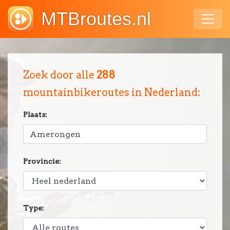
MTBroutes.nl
Zoek door alle
288
mountainbikeroutes in Nederland:
Plaats:
Provincie:
Type: