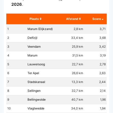
2026
.
Plaats
Afstand
Score
1
Marum (Dijkzand)
2,8 km
3,71
2
Delfzijl
33,4 km
3,68
3
Veendam
25,9 km
3,42
4
Marum
31,5 km
3,19
5
Lauwersoog
22,7 km
2,78
6
Ter Apel
26,6 km
2,63
7
Stadskanaal
13,3 km
2,44
8
Sellingen
32,7 km
2,14
9
Bellingwolde
40,7 km
1,96
10
Vlagtwedde
34,0 km
1,94