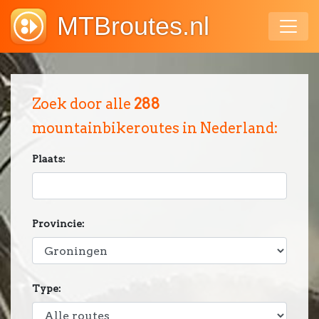
MTBroutes.nl
Zoek door alle
288
mountainbikeroutes in Nederland:
Plaats:
Provincie:
Type: