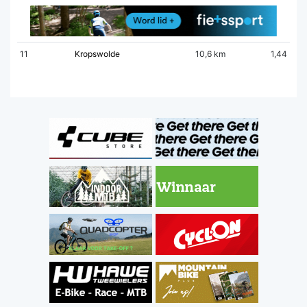
11
Kropswolde
10,6 km
1,44