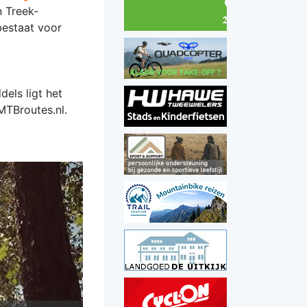
n Treek-
bestaat voor
els ligt het
MTBroutes.nl.