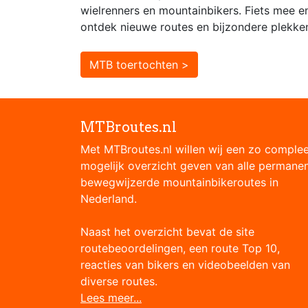
wielrenners en mountainbikers. Fiets mee e
ontdek nieuwe routes en bijzondere plekke
MTB toertochten >
MTBroutes.nl
Met MTBroutes.nl willen wij een zo comple
mogelijk overzicht geven van alle permane
bewegwijzerde mountainbikeroutes in
Nederland.
Naast het overzicht bevat de site
routebeoordelingen, een route Top 10,
reacties van bikers en videobeelden van
diverse routes.
Lees meer...