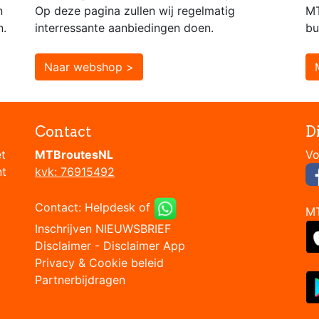
n
Op deze pagina zullen wij regelmatig
MT
n.
interressante aanbiedingen doen.
bu
Naar webshop >
Contact
D
et
MTBroutesNL
nt
kvk: 76915492
Contact:
Helpdesk
of
M
Inschrijven NIEUWSBRIEF
Disclaimer
-
Disclaimer App
Privacy & Cookie beleid
Partnerbijdragen