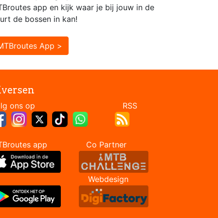
Broutes app en kijk waar je bij jouw in de
urt de bossen in kan!
MTBroutes App >
iversen
Volg ons op RSS
TBroutes app Co Partner
Webdesign