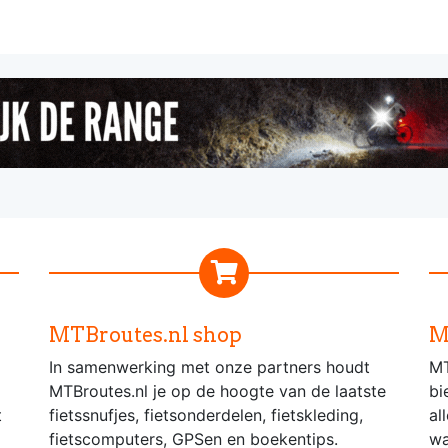
MTBroutes.nl shop
M
In samenwerking met onze partners houdt
MT
MTBroutes.nl je op de hoogte van de laatste
bi
t
fietssnufjes, fietsonderdelen, fietskleding,
al
fietscomputers, GPSen en boekentips.
wa