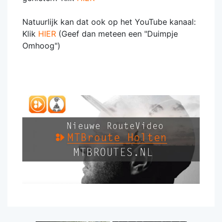
Natuurlijk kan dat ook op het YouTube kanaal:
Klik
HIER
(Geef dan meteen een "Duimpje
Omhoog")
#MTBroutesNL #MTB #Mountainbike
#MTB_Challenge @MTB_Challenge
@bergfietsuitdaging